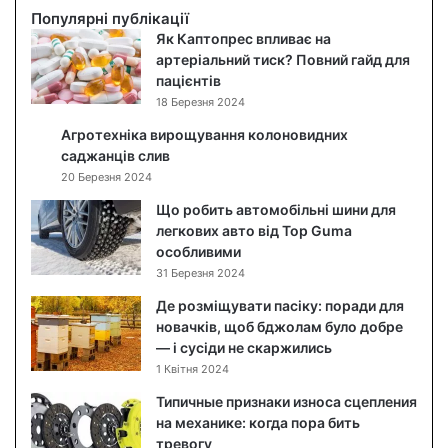
і
Популярні публікації
д
Як Каптопрес впливає на
о
артеріальний тиск? Повний гайд для
г
пацієнтів
л
18 Березня 2024
я
Агротехніка вирощування колоновидних
д
саджанців слив
з
20 Березня 2024
а
о
Що робить автомобільні шини для
б
легкових авто від Top Guma
л
особливими
и
31 Березня 2024
ч
Де розміщувати пасіку: поради для
ч
новачків, щоб бджолам було добре
я
— і сусіди не скаржились
м
1 Квітня 2024
:
я
Типичные признаки износа сцепления
к
на механике: когда пора бить
п
тревогу