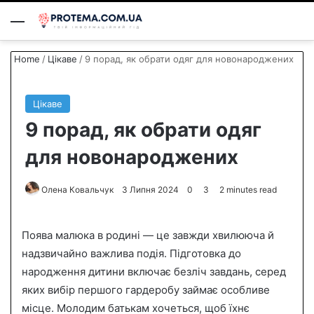
Menu
S
Home
/
Цікаве
/
9 порад, як обрати одяг для новонароджених
Цікаве
9 порад, як обрати одяг
для новонароджених
Олена Ковальчук
S
3 Липня 2024
0
3
2 minutes read
e
n
Поява малюка в родині — це завжди хвилююча й
d
надзвичайно важлива подія. Підготовка до
a
народження дитини включає безліч завдань, серед
n
яких вибір першого гардеробу займає особливе
e
місце. Молодим батькам хочеться, щоб їхнє
m