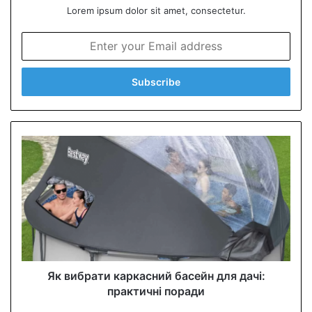
Lorem ipsum dolor sit amet, consectetur.
E
n
t
e
r
y
o
u
r
E
m
a
i
l
a
d
d
Як вибрати каркасний басейн для дачі:
r
практичні поради
e