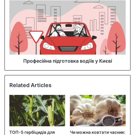
s
s
Професійна підготовка водіїв у Києві
Related Articles
ТОП-5 гербіцидів для
Чи можна ковтати часник: