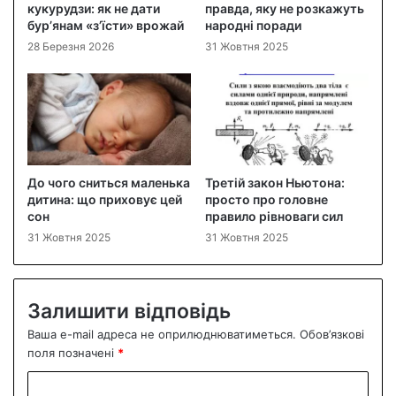
кукурудзи: як не дати
правда, яку не розкажуть
бур’янам «з’їсти» врожай
народні поради
28 Березня 2026
31 Жовтня 2025
До чого сниться маленька
Третій закон Ньютона:
дитина: що приховує цей
просто про головне
сон
правило рівноваги сил
31 Жовтня 2025
31 Жовтня 2025
Залишити відповідь
Ваша e-mail адреса не оприлюднюватиметься.
Обов’язкові
поля позначені
*
К