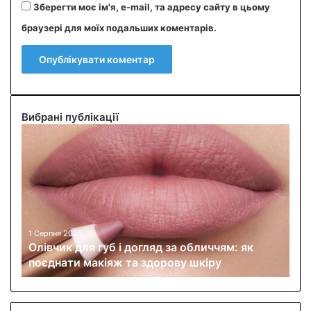
Зберегти моє ім'я, e-mail, та адресу сайту в цьому
браузері для моїх подальших коментарів.
Вибрані публікації
О
л
і
в
ч
и
к
д
1 Серпня 2025
Олівчик для губ і догляд за обличчям: як
л
поєднати макіяж та здорову шкіру
я
г
у
б