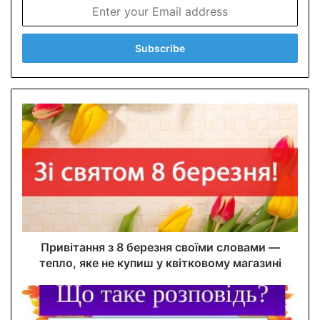
E
n
t
e
r
y
o
u
r
E
m
a
i
l
a
d
d
Привітання з 8 березня своїми словами —
r
тепло, яке не купиш у квітковому магазині
e
s
s