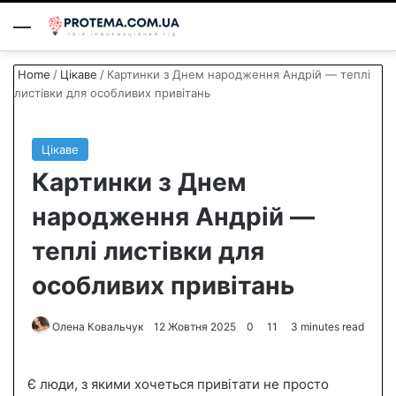
Menu
S
Home
/
Цікаве
/
Картинки з Днем народження Андрій — теплі
листівки для особливих привітань
Цікаве
Картинки з Днем
народження Андрій —
теплі листівки для
особливих привітань
Олена Ковальчук
S
12 Жовтня 2025
0
11
3 minutes read
e
n
Є люди, з якими хочеться привітати не просто
d