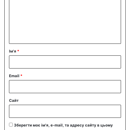
м
е
н
т
а
р
Ім'я
*
*
Email
*
Сайт
Зберегти моє ім'я, e-mail, та адресу сайту в цьому