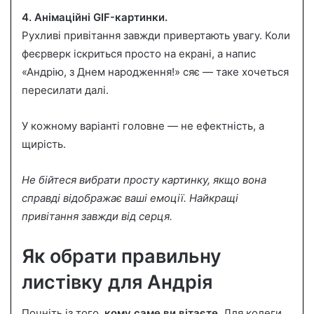
4. Анімаційні GIF-картинки.
Рухливі привітання завжди привертають увагу. Коли
феєрверк іскриться просто на екрані, а напис
«Андрію, з Днем народження!» сяє — таке хочеться
пересилати далі.
У кожному варіанті головне — не ефектність, а
щирість.
Не бійтеся вибрати просту картинку, якщо вона
справді відображає ваші емоції. Найкращі
привітання завжди від серця.
Як обрати правильну
листівку для Андрія
Почніть із того,
кому саме ви вітаєте
. Для колеги