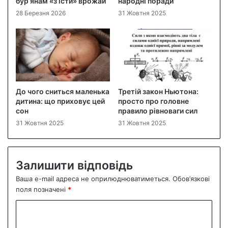
бур’янам «з’їсти» врожай
народні поради
28 Березня 2026
31 Жовтня 2025
До чого сниться маленька
Третій закон Ньютона:
дитина: що приховує цей
просто про головне
сон
правило рівноваги сил
31 Жовтня 2025
31 Жовтня 2025
Залишити відповідь
Ваша e-mail адреса не оприлюднюватиметься.
Обов’язкові
поля позначені
*
К
о