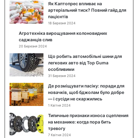
д
Як Каптопрес впливає на
о
артеріальний тиск? Повний гайд для
г
пацієнтів
л
18 Березня 2024
я
Агротехніка вирощування колоновидних
д
саджанців слив
з
20 Березня 2024
а
о
Що робить автомобільні шини для
б
легкових авто від Top Guma
л
особливими
и
31 Березня 2024
ч
Де розміщувати пасіку: поради для
ч
новачків, щоб бджолам було добре
я
— і сусіди не скаржились
м
1 Квітня 2024
:
я
Типичные признаки износа сцепления
к
на механике: когда пора бить
п
тревогу
о
7 Квітня 2024