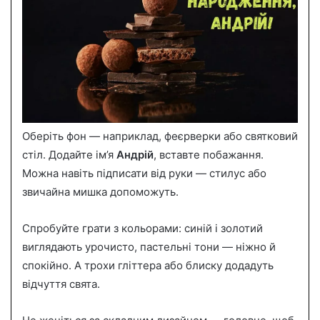
Оберіть фон — наприклад, феєрверки або святковий
стіл. Додайте ім’я
Андрій
, вставте побажання.
Можна навіть підписати від руки — стилус або
звичайна мишка допоможуть.
Спробуйте грати з кольорами: синій і золотий
виглядають урочисто, пастельні тони — ніжно й
спокійно. А трохи гліттера або блиску додадуть
відчуття свята.