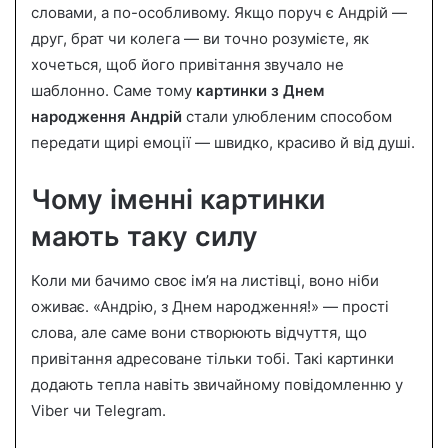
словами, а по-особливому. Якщо поруч є Андрій —
a
друг, брат чи колега — ви точно розумієте, як
n
хочеться, щоб його привітання звучало не
e
шаблонно. Саме тому
картинки з Днем
m
a
народження Андрій
стали улюбленим способом
i
передати щирі емоції — швидко, красиво й від душі.
l
Чому іменні картинки
мають таку силу
Коли ми бачимо своє ім’я на листівці, воно ніби
оживає. «Андрію, з Днем народження!» — прості
слова, але саме вони створюють відчуття, що
привітання адресоване тільки тобі. Такі картинки
додають тепла навіть звичайному повідомленню у
Viber чи Telegram.