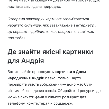
Не женіться за складним дизайном — головне, щоб
листівка виглядала природно.
Створена власноруч картинка запам’ятається
набагато сильніше, ніж завантажена з інтернету. І
це справжня дрібниця, яка говорить «я пам’ятаю
про тебе».
Де знайти якісні картинки
для Андрія
Багато сайтів пропонують
картинки з Днем
народження Андрій
безкоштовно. Варто
перевіряти якість зображення — воно має бути
чітким і без водяних знаків. Обирайте ті ресурси, де
можна скачати файл у кількох розмірах: для
телефону, комп’ютера чи соцмереж.