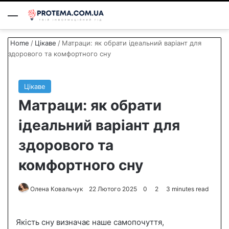
Menu
S
Home
/
Цікаве
/
Матраци: як обрати ідеальний варіант для
здорового та комфортного сну
Цікаве
Матраци: як обрати
ідеальний варіант для
здорового та
комфортного сну
Олена Ковальчук
S
22 Лютого 2025
0
2
3 minutes read
e
n
Якість сну визначає наше самопочуття,
d