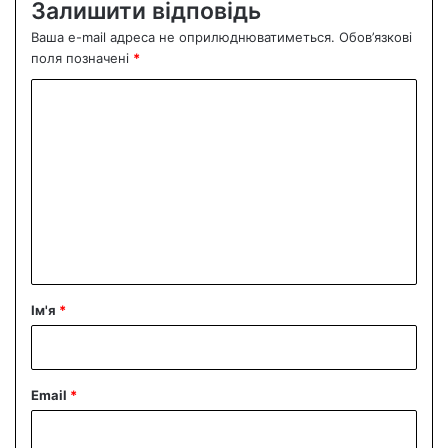
Залишити відповідь
Ваша e-mail адреса не оприлюднюватиметься.
Обов’язкові
поля позначені
*
К
о
м
е
н
т
а
р
Ім'я
*
*
Email
*