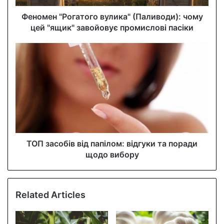
d
d
Феномен "Рогатого вулика" (Паливоди): чому
r
цей "ящик" завойовує промислові пасіки
e
s
s
ТОП засобів від папілом: відгуки та поради
щодо вибору
Related Articles