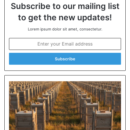
Subscribe to our mailing list
to get the new updates!
Lorem ipsum dolor sit amet, consectetur.
E
n
t
e
r
y
o
u
r
E
m
a
i
l
a