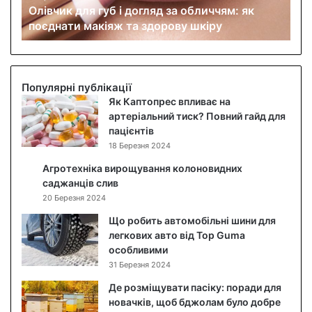
Олівчик для губ і догляд за обличчям: як
л
поєднати макіяж та здорову шкіру
я
г
у
б
і
Популярні публікації
д
Як Каптопрес впливає на
о
артеріальний тиск? Повний гайд для
г
пацієнтів
л
18 Березня 2024
я
Агротехніка вирощування колоновидних
д
саджанців слив
з
20 Березня 2024
а
о
Що робить автомобільні шини для
б
легкових авто від Top Guma
л
особливими
и
31 Березня 2024
ч
Де розміщувати пасіку: поради для
ч
новачків, щоб бджолам було добре
я