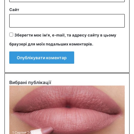
Сайт
Зберегти моє ім'я, e-mail, та адресу сайту в цьому
браузері для моїх подальших коментарів.
Вибрані публікації
О
л
і
в
ч
и
к
д
1 Серпня 2025