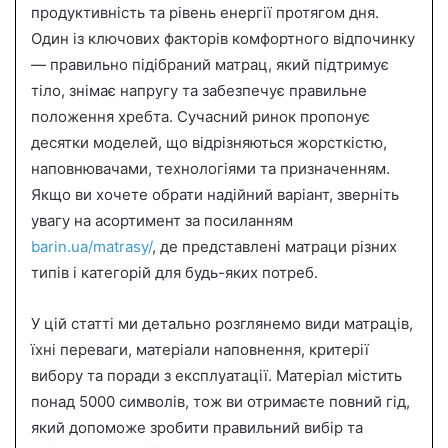
продуктивність та рівень енергії протягом дня.
a
Один із ключових факторів комфортного відпочинку
n
— правильно підібраний матрац, який підтримує
e
тіло, знімає напругу та забезпечує правильне
m
a
положення хребта. Сучасний ринок пропонує
i
десятки моделей, що відрізняються жорсткістю,
l
наповнювачами, технологіями та призначенням.
Якщо ви хочете обрати надійний варіант, зверніть
увагу на асортимент за посиланням
barin.ua/matrasy/
, де представлені матраци різних
типів і категорій для будь-яких потреб.
У цій статті ми детально розглянемо види матраців,
їхні переваги, матеріали наповнення, критерії
вибору та поради з експлуатації. Матеріал містить
понад 5000 символів, тож ви отримаєте повний гід,
який допоможе зробити правильний вибір та