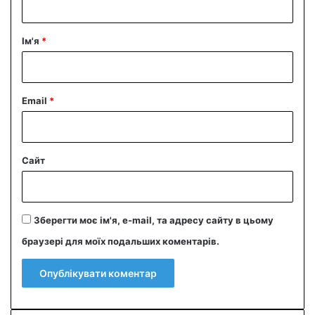
а
р
Ім'я
*
*
Email
*
Сайт
Зберегти моє ім'я, e-mail, та адресу сайту в цьому
браузері для моїх подальших коментарів.