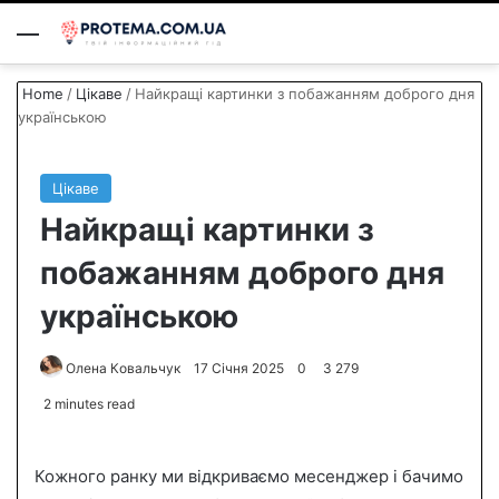
Menu
S
Home
/
Цікаве
/
Найкращі картинки з побажанням доброго дня
українською
Цікаве
Найкращі картинки з
побажанням доброго дня
українською
Олена Ковальчук
S
17 Січня 2025
0
3 279
e
2 minutes read
n
d
Кожного ранку ми відкриваємо месенджер і бачимо
a