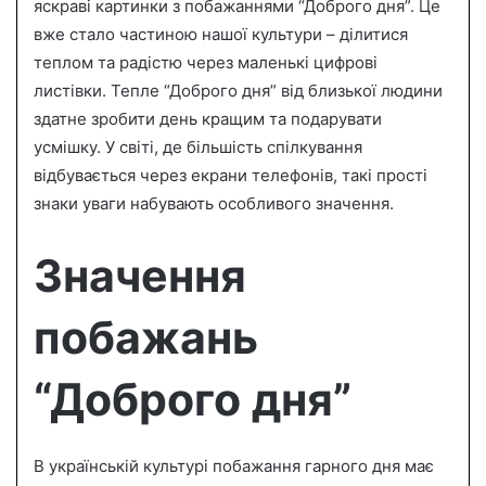
n
яскраві картинки з побажаннями “Доброго дня”. Це
e
вже стало частиною нашої культури – ділитися
m
теплом та радістю через маленькі цифрові
a
листівки. Тепле “Доброго дня” від близької людини
i
здатне зробити день кращим та подарувати
l
усмішку. У світі, де більшість спілкування
відбувається через екрани телефонів, такі прості
знаки уваги набувають особливого значення.
Значення
побажань
“Доброго дня”
В українській культурі побажання гарного дня має