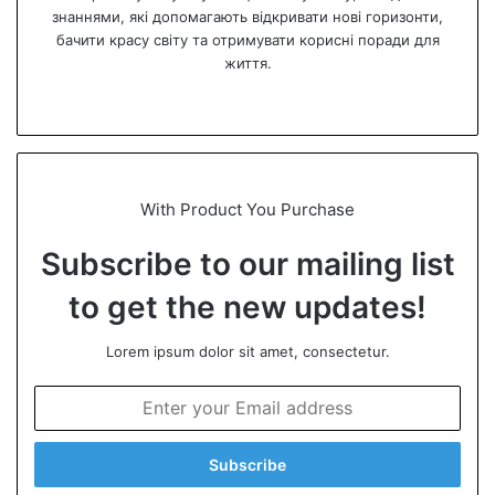
знаннями, які допомагають відкривати нові горизонти,
бачити красу світу та отримувати корисні поради для
життя.
We
bsi
te
With Product You Purchase
Subscribe to our mailing list
to get the new updates!
Lorem ipsum dolor sit amet, consectetur.
E
n
t
e
r