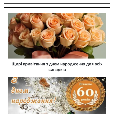
y
o
u
r
E
m
a
i
l
a
d
d
Щирі привітання з днем народження для всіх
r
випадків
e
s
s