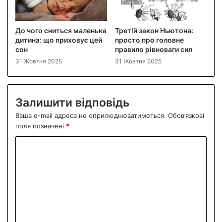
До чого сниться маленька
Третій закон Ньютона:
дитина: що приховує цей
просто про головне
сон
правило рівноваги сил
31 Жовтня 2025
31 Жовтня 2025
Залишити відповідь
Ваша e-mail адреса не оприлюднюватиметься.
Обов’язкові
поля позначені
*
К
о
м
е
н
т