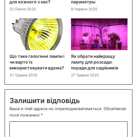
для кожного з нас?
параметры
22 Липня 2025
8 Червня 2025
Що таке галогенні лампи і
Як обрати найкращу
чи варто їх
лампу для розсади:
використовувати вдома?
поради для садівників
31 Травня 2025
27 Травня 2025
Залишити відповідь
Ваша e-mail адреса не оприлюднюватиметься.
Обов’язкові
поля позначені
*
К
о