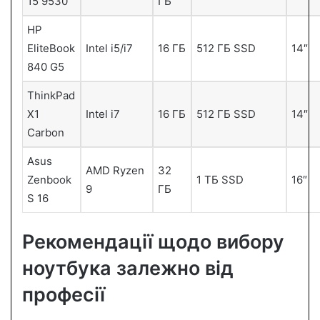
15 9530
ГБ
HP
EliteBook
Intel i5/i7
16 ГБ
512 ГБ SSD
14″
840 G5
ThinkPad
X1
Intel i7
16 ГБ
512 ГБ SSD
14″
Carbon
Asus
AMD Ryzen
32
Zenbook
1 ТБ SSD
16″
9
ГБ
S 16
Рекомендації щодо вибору
ноутбука залежно від
професії