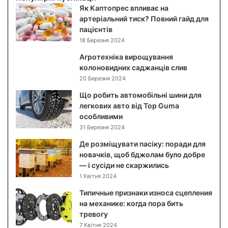
д
Як Каптопрес впливає на
о
артеріальний тиск? Повний гайд для
г
пацієнтів
л
18 Березня 2024
я
Агротехніка вирощування
д
колоновидних саджанців слив
з
20 Березня 2024
а
о
Що робить автомобільні шини для
б
легкових авто від Top Guma
л
особливими
и
31 Березня 2024
ч
Де розміщувати пасіку: поради для
ч
новачків, щоб бджолам було добре
я
— і сусіди не скаржились
м
1 Квітня 2024
:
я
Типичные признаки износа сцепления
к
на механике: когда пора бить
п
тревогу
о
7 Квітня 2024