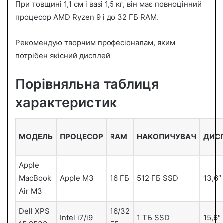
При товщині 1,1 см і вазі 1,5 кг, він має повноцінний
процесор AMD Ryzen 9 і до 32 ГБ RAM.
Рекомендую творчим професіоналам, яким
потрібен якісний дисплей.
Порівняльна таблиця
характеристик
МОДЕЛЬ
ПРОЦЕСОР
RAM
НАКОПИЧУВАЧ
ДИС
Apple
MacBook
Apple M3
16 ГБ
512 ГБ SSD
13,6″
Air M3
Dell XPS
16/32
Intel i7/i9
1 ТБ SSD
15,6″