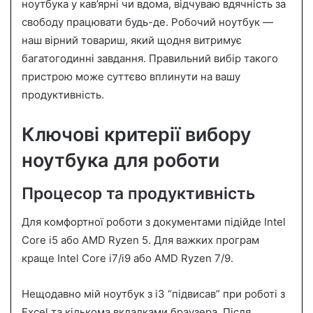
n
ноутбука у кав’ярні чи вдома, відчуваю вдячність за
e
свободу працювати будь-де. Робочий ноутбук —
m
наш вірний товариш, який щодня витримує
a
багатогодинні завдання. Правильний вибір такого
i
пристрою може суттєво вплинути на вашу
l
продуктивність.
Ключові критерії вибору
ноутбука для роботи
Процесор та продуктивність
Для комфортної роботи з документами підійде Intel
Core i5 або AMD Ryzen 5. Для важких програм
краще Intel Core i7/i9 або AMD Ryzen 7/9.
Нещодавно мій ноутбук з i3 “підвисав” при роботі з
Excel та кількома вкладками браузера. Після