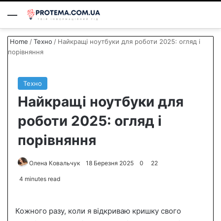
Menu
S
Home
/
Техно
/
Найкращі ноутбуки для роботи 2025: огляд і
порівняння
Техно
Найкращі ноутбуки для
роботи 2025: огляд і
порівняння
Олена Ковальчук
S
18 Березня 2025
0
22
e
4 minutes read
n
d
Кожного разу, коли я відкриваю кришку свого
a