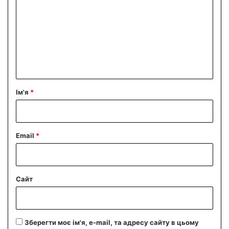
м
е
н
т
а
р
Ім'я
*
*
Email
*
Сайт
Зберегти моє ім'я, e-mail, та адресу сайту в цьому