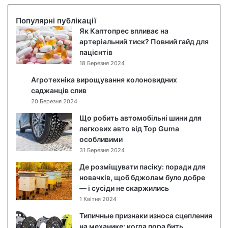
б
і
Популярні публікації
д
Як Каптопрес впливає на
о
артеріальний тиск? Повний гайд для
г
пацієнтів
л
18 Березня 2024
я
Агротехніка вирощування колоновидних
д
саджанців слив
з
20 Березня 2024
а
о
Що робить автомобільні шини для
б
легкових авто від Top Guma
л
особливими
и
31 Березня 2024
ч
Де розміщувати пасіку: поради для
ч
новачків, щоб бджолам було добре
я
— і сусіди не скаржились
м
1 Квітня 2024
:
я
Типичные признаки износа сцепления
к
на механике: когда пора бить