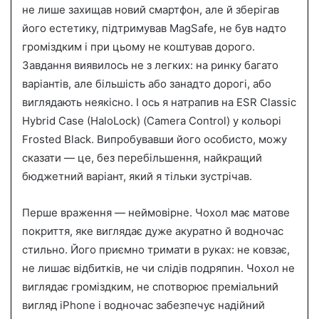
не лише захищав новий смартфон, але й зберігав
його естетику, підтримував MagSafe, не був надто
громіздким і при цьому не коштував дорого.
Завдання виявилось не з легких: на ринку багато
варіантів, але більшість або занадто дорогі, або
виглядають неякісно. І ось я натрапив на ESR Classic
Hybrid Case (HaloLock) (Camera Control) у кольорі
Frosted Black. Випробувавши його особисто, можу
сказати — це, без перебільшення, найкращий
бюджетний варіант, який я тільки зустрічав.
Перше враження — неймовірне. Чохол має матове
покриття, яке виглядає дуже акуратно й водночас
стильно. Його приємно тримати в руках: не ковзає,
не лишає відбитків, не чи слідів подряпин. Чохол не
виглядає громіздким, не спотворює преміальний
вигляд iPhone і водночас забезпечує надійний