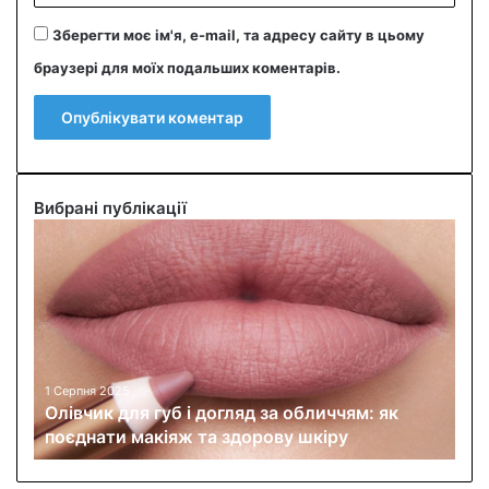
Зберегти моє ім'я, e-mail, та адресу сайту в цьому
браузері для моїх подальших коментарів.
Вибрані публікації
О
л
і
в
ч
и
к
д
1 Серпня 2025
Олівчик для губ і догляд за обличчям: як
л
поєднати макіяж та здорову шкіру
я
г
у