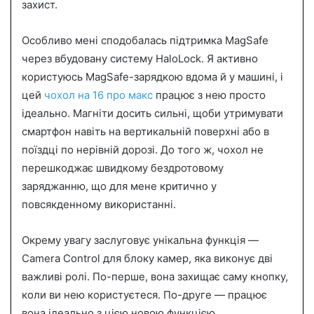
захист.
Особливо мені сподобалась підтримка MagSafe
через вбудовану систему HaloLock. Я активно
користуюсь MagSafe-зарядкою вдома й у машині, і
цей
чохол на 16 про макс
працює з нею просто
ідеально. Магніти досить сильні, щоби утримувати
смартфон навіть на вертикальній поверхні або в
поїздці по нерівній дорозі. До того ж, чохол не
перешкоджає швидкому бездротовому
заряджанню, що для мене критично у
повсякденному використанні.
Окрему увагу заслуговує унікальна функція —
Camera Control для блоку камер, яка виконує дві
важливі ролі. По-перше, вона захищає саму кнопку,
коли ви нею користуєтеся. По-друге — працює
вона ідеально з цією новою функцією.