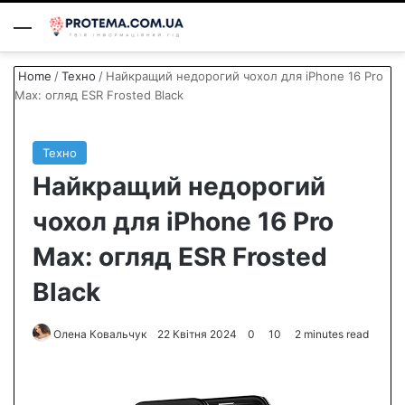
Menu
S
Home
/
Техно
/
Найкращий недорогий чохол для iPhone 16 Pro
Max: огляд ESR Frosted Black
Техно
Найкращий недорогий
чохол для iPhone 16 Pro
Max: огляд ESR Frosted
Black
Олена Ковальчук
S
22 Квітня 2024
0
10
2 minutes read
e
n
d