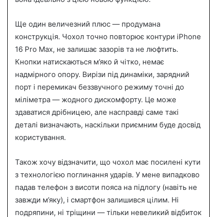
Ще один величезний плюс — продумана
конструкція. Чохол точно повторює контури iPhone
16 Pro Max, не залишає зазорів та не люфтить.
Кнопки натискаються м’яко й чітко, немає
надмірного опору. Вирізи під динаміки, зарядний
порт і перемикач беззвучного режиму точні до
міліметра — жодного дискомфорту. Це може
здаватися дрібницею, але насправді саме такі
деталі визначають, наскільки приємним буде досвід
користування.
Також хочу відзначити, що чохол має посилені кути
з технологією поглинання ударів. У мене випадково
падав телефон з висоти пояса на підлогу (навіть не
завжди м’яку), і смартфон залишився цілим. Ні
подряпини, ні тріщини — тільки невеликий відбиток