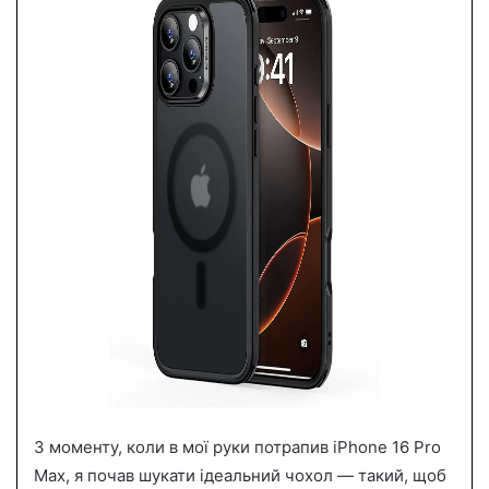
a
n
e
m
a
i
l
З моменту, коли в мої руки потрапив iPhone 16 Pro
Max, я почав шукати ідеальний чохол — такий, щоб