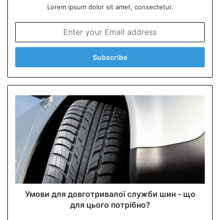
Lorem ipsum dolor sit amet, consectetur.
E
n
t
e
r
y
o
u
r
E
m
a
i
l
a
d
d
Умови для довготривалої служби шин - що
r
для цього потрібно?
e