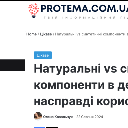
Home
/
Цікаве
/
Натуральні vs синтетичні компоненти 
Цікаве
Натуральні vs с
компоненти в д
насправді кори
Олена Ковальчук
S
22 Серпня 2024
e
Facebook
X