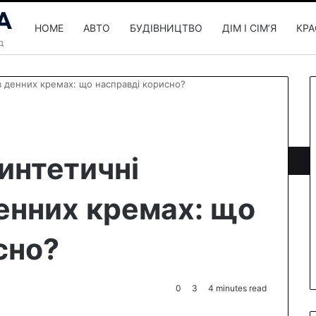
HOME
АВТО
БУДІВНИЦТВО
ДІМ І СІМʼЯ
КРА
в денних кремах: що насправді корисно?
интетичні
енних кремах: що
сно?
0
3
4 minutes read