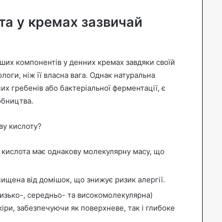
та у кремах зазвичай
ших компонентів у денних кремах завдяки своїй
логи, ніж її власна вага. Однак натуральна
чих гребенів або бактеріальної ферментації, є
обництва.
ву кислоту?
 кислота має однакову молекулярну масу, що
ищена від домішок, що знижує ризик алергії.
низько-, середньо- та високомолекулярна)
кіри, забезпечуючи як поверхневе, так і глибоке