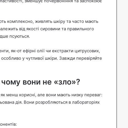
ластивості, зменшує почервоніння та заспокоює
ють комплексно, живлять шкіру та часто мають
залежить від якості сировини та правильного
идше псуються.
нти, як-от ефірні олії чи екстракти цитрусових,
 особливо у чутливої шкіри. Завжди перевіряйте
 чому вони не «зло»?
як менш корисні, але вони мають низку переваг:
льована дія. Вони розробляються в лабораторіях
онентів: