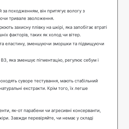
 за походженням, він притягує вологу з
ючи тривале зволоження.
юють захисну плівку на шкірі, яка запобігає втраті
ніх факторів, таких як холод чи вітер.
 та еластину, зменшуючи зморшки та підвищуючи
 B3, яка зменшує пігментацію, регулює себум і
оходять суворе тестування, мають стабільний
натуральні екстракти. Крім того, їх легше
енти, як-от парабени чи агресивні консерванти,
іри. Завжди перевіряйте, чи немає у складі