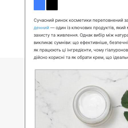
n
d
a
Сучасний ринок косметики переповнений зас
n
денний
— один із ключових продуктів, який
e
захисту та живлення. Однак вибір між нату
m
викликає сумніви: що ефективніше, безпечні
a
як працюють ці інгредієнти, чому гіалуроно
i
дійсно корисні та як обрати крем, що ідеаль
l