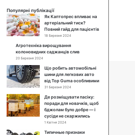
д
Популярні публікації
о
Як Каптопрес впливає на
г
артеріальний тиск?
л
Повний гайд для пацієнтів
я
18 Березня 2024
д
з
Агротехніка вирощування
а
колоновидних саджанців слив
о
20 Березня 2024
б
Що робить автомобільні
л
шини для легкових авто
и
від Top Guma особливими
ч
ч
31 Березня 2024
я
Де розміщувати пасіку:
м
поради для новачків, щоб
:
бджолам було добре — і
я
сусіди не скаржились
к
1 Квітня 2024
п
о
Типичные признаки