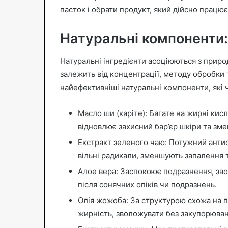
пасток і обрати продукт, який дійсно працює
Натуральні компоненти:
Натуральні інгредієнти асоціюються з приро
залежить від концентрації, методу обробки
найефективніші натуральні компоненти, які ч
Масло ши (каріте): Багате на жирні кисл
відновлює захисний бар’єр шкіри та змен
Екстракт зеленого чаю: Потужний антио
вільні радикали, зменшують запалення 
Алое вера: Заспокоює подразнення, зво
після сонячних опіків чи подразнень.
Олія жожоба: За структурою схожа на п
жирність, зволожувати без закупорюван