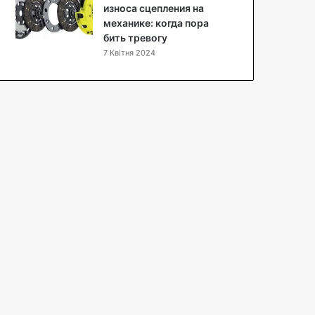
є
износа сцепления на
д
механике: когда пора
н
бить тревогу
а
7 Квітня 2024
т
и
м
а
к
і
я
ж
т
а
з
д
о
р
о
в
у