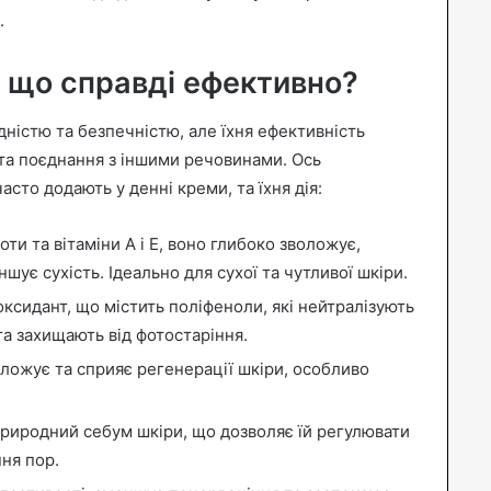
.
 що справді ефективно?
дністю та безпечністю, але їхня ефективність
 та поєднання з іншими речовинами. Ось
асто додають у денні креми, та їхня дія:
оти та вітаміни A і E, воно глибоко зволожує,
шує сухість. Ідеально для сухої та чутливої шкіри.
ксидант, що містить поліфеноли, які нейтралізують
та захищають від фотостаріння.
ложує та сприяє регенерації шкіри, особливо
риродний себум шкіри, що дозволяє їй регулювати
ня пор.