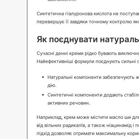
Синтетична гіалуронова кислота не поступає
перевершує її завдяки точному контролю яко
Як поєднувати натураль
Сучасні денні креми рідко бувають виключн
Найефективніші формули поєднують сильні ст
Натуральні компоненти забезпечують жи
дію.
Синтетичні компоненти додають стабіль
активних речовин.
Наприклад, крем може містити масло ши для
від вільних радикалів, а також ніацинамід і
підхід дозволяє отримати максимальну корис