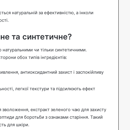
ться натуральній за ефективністю, а інколи
сті.
не та синтетичне?
о натуральними чи тільки синтетичними.
орони обох типів інгредієнтів:
влення, антиоксидантний захист і заспокійливу
ності, легкої текстури та підсилюють ефект
 зволоження, екстракт зеленого чаю для захисту
 пептиди для боротьби з ознаками старіння. Такий
ть для шкіри.