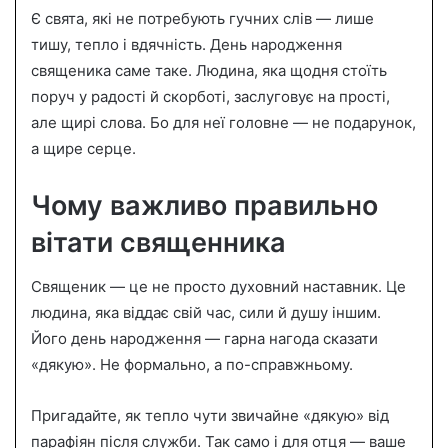
Є свята, які не потребують гучних слів — лише
a
n
тишу, тепло і вдячність. День народження
e
священика саме таке. Людина, яка щодня стоїть
m
поруч у радості й скорботі, заслуговує на прості,
a
але щирі слова. Бо для неї головне — не подарунок,
i
а щире серце.
l
Чому важливо правильно
вітати священника
Священик — це не просто духовний наставник. Це
людина, яка віддає свій час, сили й душу іншим.
Його день народження — гарна нагода сказати
«дякую». Не формально, а по-справжньому.
Пригадайте, як тепло чути звичайне «дякую» від
парафіян після служби. Так само і для отця — ваше