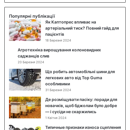
у
б
і
Популярні публікації
д
Як Каптопрес впливає на
о
артеріальний тиск? Повний гайд для
г
пацієнтів
л
18 Березня 2024
я
Агротехніка вирощування колоновидних
д
саджанців слив
з
20 Березня 2024
а
о
Що робить автомобільні шини для
б
легкових авто від Top Guma
л
особливими
и
31 Березня 2024
ч
Де розміщувати пасіку: поради для
ч
новачків, щоб бджолам було добре
я
— і сусіди не скаржились
м
1 Квітня 2024
:
я
Типичные признаки износа сцепления