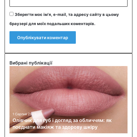
Зберегти моє ім'я, e-mail, та адресу сайту в цьому
браузері для моїх подальших коментарів.
Вибрані публікації
О
л
і
в
ч
и
к
д
1 Серпня 2025
Олівчик для губ і догляд за обличчям: як
л
поєднати макіяж та здорову шкіру
я
г