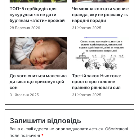
ТОП-5 гербіцидів для
Чи можна ковтати часник:
кукурудзи: як не дати
правда, яку не розкажуть
бур’янам «з’їсти» врожай
народні поради
28 Березня 2026
31 Жовтня 2025
До чого сниться маленька
Третій закон Ньютона:
дитина: що приховує цей
просто про головне
сон
правило рівноваги сил
31 Жовтня 2025
31 Жовтня 2025
Залишити відповідь
Ваша e-mail адреса не оприлюднюватиметься.
Обов’язкові
поля позначені
*