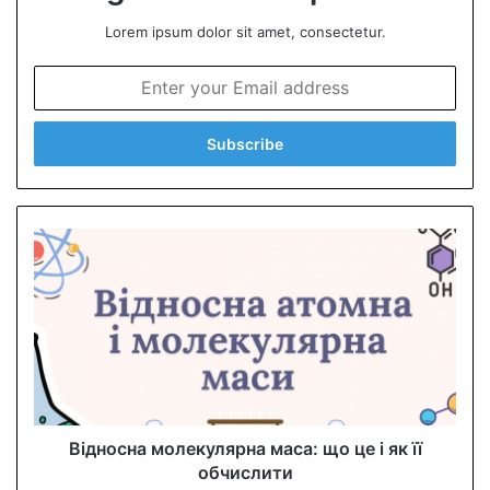
Lorem ipsum dolor sit amet, consectetur.
E
n
t
e
r
y
o
u
r
E
m
a
i
l
a
d
d
Відносна молекулярна маса: що це і як її
r
обчислити