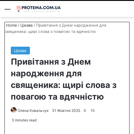
Menu
S
Home
/
Цікаве
/
Привітання з Днем народження для
священика: щирі слова з повагою та вдячністю
Цікаве
Привітання з Днем
народження для
священика: щирі слова з
повагою та вдячністю
Олена Ковальчук
S
31 Жовтня 2025
0
15
e
3 minutes read
n
d