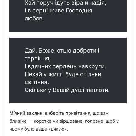
Хай поруч ідуть віра й надія,
І в серці живе Господня
любов.
Дай, Боже, отцю доброти і
терпіння,
І вдячних сердець навкруги.
Нехай у житті буде стільки
світіння,
Скільки у Вашій душі теплоти.
М’який заклик:
виберіть привітання, що вам
ближче — коротке чи віршоване, головне, щоб у
ньому було ваше «дякую».