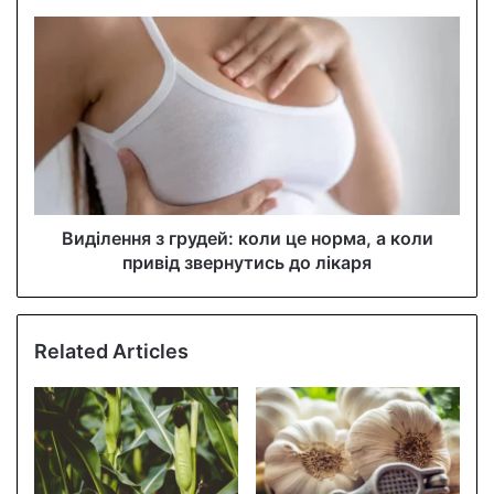
e
s
s
Виділення з грудей: коли це норма, а коли
привід звернутись до лікаря
Related Articles