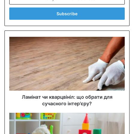
n
t
e
r
y
o
u
r
E
m
a
i
l
a
d
d
Ламінат чи кварцвініл: що обрати для
r
сучасного інтер'єру?
e
s
s