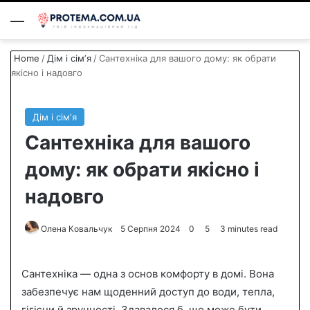
Menu
S
Home
/
Дім і сімʼя
/
Сантехніка для вашого дому: як обрати
якісно і надовго
Дім і сімʼя
Сантехніка для вашого
дому: як обрати якісно і
надовго
Олена Ковальчук
S
5 Серпня 2024
0
5
3 minutes read
e
n
Сантехніка — одна з основ комфорту в домі. Вона
d
забезпечує нам щоденний доступ до води, тепла,
a
гігієни й зручності. Здавалося б, що може бути