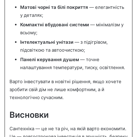
Матові чорні та білі покриття
— елегантність
у деталях;
Компактні вбудовані системи
— мінімалізм у
всьому;
Інтелектуальні унітази
— з підігрівом,
підсвіткою та автоочисткою;
Панелі керування душем
— точне
налаштування температури, тиску, освітлення.
Варто інвестувати в новітні рішення, якщо хочете
зробити свій дім не лише комфортним, а й
технологічно сучасним.
Висновки
Сантехніка — це не та річ, на якій варто економити.
Це — довгострокова інвестиція в зручність, безпеку