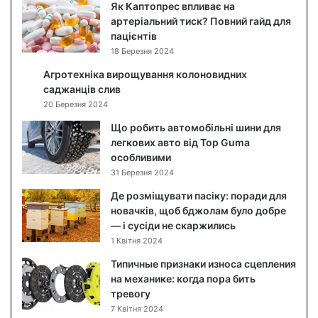
д
Як Каптопрес впливає на
о
артеріальний тиск? Повний гайд для
г
пацієнтів
л
18 Березня 2024
я
Агротехніка вирощування колоновидних
д
саджанців слив
з
20 Березня 2024
а
о
Що робить автомобільні шини для
б
легкових авто від Top Guma
л
особливими
и
31 Березня 2024
ч
Де розміщувати пасіку: поради для
ч
новачків, щоб бджолам було добре
я
— і сусіди не скаржились
м
1 Квітня 2024
:
я
Типичные признаки износа сцепления
к
на механике: когда пора бить
п
тревогу
о
7 Квітня 2024
є