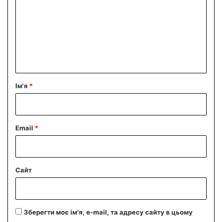
м
е
н
т
а
р
Ім'я
*
*
Email
*
Сайт
Зберегти моє ім'я, e-mail, та адресу сайту в цьому