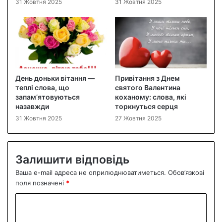
31 Жовтня 2025
31 Жовтня 2025
День доньки вітання —
Привітання з Днем
теплі слова, що
святого Валентина
запам’ятовуються
коханому: слова, які
назавжди
торкнуться серця
31 Жовтня 2025
27 Жовтня 2025
Залишити відповідь
Ваша e-mail адреса не оприлюднюватиметься.
Обов’язкові
поля позначені
*
К
о