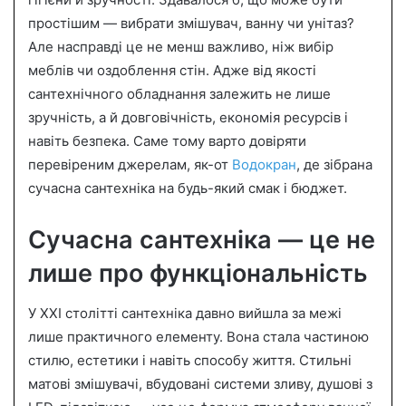
n
простішим — вибрати змішувач, ванну чи унітаз?
e
Але насправді це не менш важливо, ніж вибір
m
a
меблів чи оздоблення стін. Адже від якості
i
сантехнічного обладнання залежить не лише
l
зручність, а й довговічність, економія ресурсів і
навіть безпека. Саме тому варто довіряти
перевіреним джерелам, як-от
Водокран
, де зібрана
сучасна сантехніка на будь-який смак і бюджет.
Сучасна сантехніка — це не
лише про функціональність
У XXI столітті сантехніка давно вийшла за межі
лише практичного елементу. Вона стала частиною
стилю, естетики і навіть способу життя. Стильні
матові змішувачі, вбудовані системи зливу, душові з