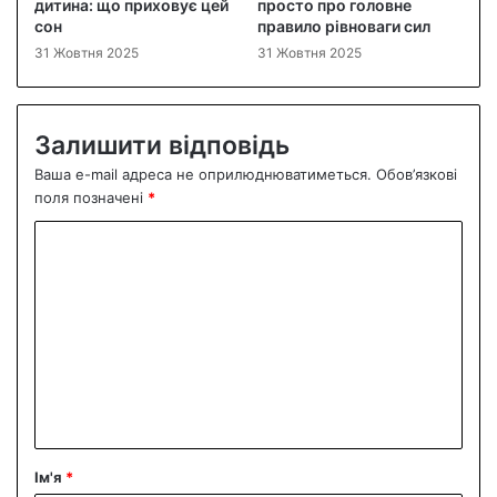
дитина: що приховує цей
просто про головне
сон
правило рівноваги сил
31 Жовтня 2025
31 Жовтня 2025
Залишити відповідь
Ваша e-mail адреса не оприлюднюватиметься.
Обов’язкові
поля позначені
*
К
о
м
е
н
т
а
р
Ім'я
*