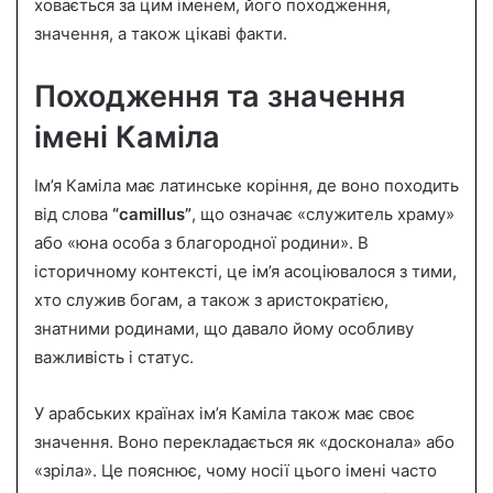
ховається за цим іменем, його походження,
l
значення, а також цікаві факти.
Походження та значення
імені Каміла
Ім’я Каміла має латинське коріння, де воно походить
від слова
“camillus”
, що означає «служитель храму»
або «юна особа з благородної родини». В
історичному контексті, це ім’я асоціювалося з тими,
хто служив богам, а також з аристократією,
знатними родинами, що давало йому особливу
важливість і статус.
У арабських країнах ім’я Каміла також має своє
значення. Воно перекладається як «досконала» або
«зріла». Це пояснює, чому носії цього імені часто