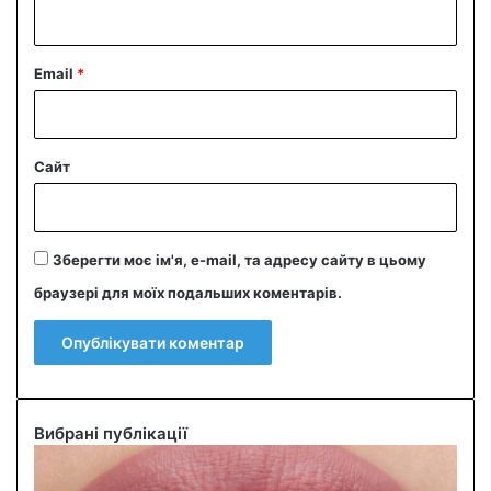
*
Email
*
Сайт
Зберегти моє ім'я, e-mail, та адресу сайту в цьому
браузері для моїх подальших коментарів.
Вибрані публікації
О
л