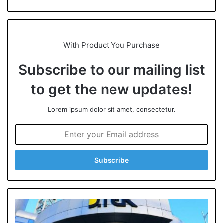
bsi
te
With Product You Purchase
Subscribe to our mailing list
to get the new updates!
Lorem ipsum dolor sit amet, consectetur.
E
n
t
e
r
y
o
u
r