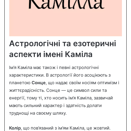
Астрологічні та езотеричні
аспекти імені Каміла
Ім’я Каміла має також і певні астрологічні
характеристики. В астрології його асоціюють з
планетою
Сонце
, що надає своїм носіям оптимізм і
життєрадісність. Сонце — це символ сили та
енергії, тому ті, хто носить ім’я Каміла, зазвичай
мають сильний характер і здатність долати
труднощі на своєму шляху.
Колір
, що пов’язаний з ім’ям Каміла, це жовтий.