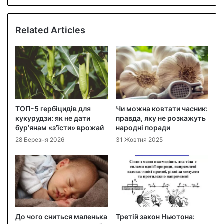
Related Articles
ТОП-5 гербіцидів для
Чи можна ковтати часник:
кукурудзи: як не дати
правда, яку не розкажуть
бур’янам «з’їсти» врожай
народні поради
28 Березня 2026
31 Жовтня 2025
До чого сниться маленька
Третій закон Ньютона: