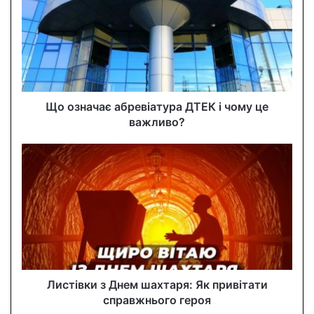
E
m
a
i
l
a
d
d
Що означає абревіатура ДТЕК і чому це
r
важливо?
e
s
s
Листівки з Днем шахтаря: Як привітати
справжнього героя