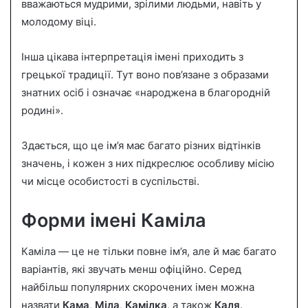
вважаються мудрими, зрілими людьми, навіть у
молодому віці.
Інша цікава інтерпретація імені приходить з
грецької традиції. Тут воно пов’язане з образами
знатних осіб і означає «народжена в благородній
родині».
Здається, що це ім’я має багато різних відтінків
значень, і кожен з них підкреслює особливу місію
чи місце особистості в суспільстві.
Форми імені Каміла
Каміла — це не тільки повне ім’я, але й має багато
варіантів, які звучать менш офіційно. Серед
найбільш популярних скорочених імен можна
назвати
Кама
,
Міла
,
Камілка
, а також
Каля
.