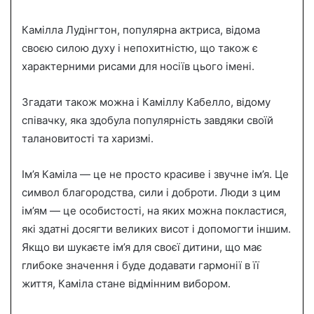
Камілла Лудінгтон, популярна актриса, відома
своєю силою духу і непохитністю, що також є
характерними рисами для носіїв цього імені.
Згадати також можна і Каміллу Кабелло, відому
співачку, яка здобула популярність завдяки своїй
талановитості та харизмі.
Ім’я Каміла — це не просто красиве і звучне ім’я. Це
символ благородства, сили і доброти. Люди з цим
ім’ям — це особистості, на яких можна покластися,
які здатні досягти великих висот і допомогти іншим.
Якщо ви шукаєте ім’я для своєї дитини, що має
глибоке значення і буде додавати гармонії в її
життя, Каміла стане відмінним вибором.