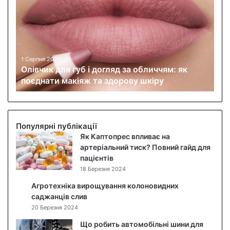
і
в
ч
и
к
д
1 Серпня 2025
Олівчик для губ і догляд за обличчям: як
л
поєднати макіяж та здорову шкіру
я
г
у
б
і
Популярні публікації
д
Як Каптопрес впливає на
о
артеріальний тиск? Повний гайд для
г
пацієнтів
л
18 Березня 2024
я
Агротехніка вирощування колоновидних
д
саджанців слив
з
20 Березня 2024
а
о
Що робить автомобільні шини для