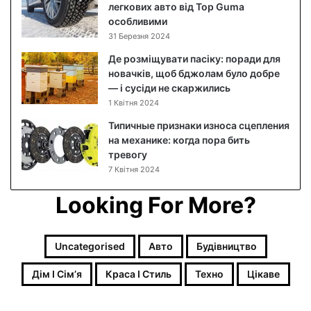
б
легкових авто від Top Guma
л
особливими
и
31 Березня 2024
ч
Де розміщувати пасіку: поради для
ч
новачків, щоб бджолам було добре
я
— і сусіди не скаржились
м
1 Квітня 2024
:
я
Типичные признаки износа сцепления
к
на механике: когда пора бить
п
тревогу
о
7 Квітня 2024
є
д
Looking For More?
н
а
т
Uncategorised
Авто
Будівництво
и
м
Дім І Сімʼя
Краса І Стиль
Техно
Цікаве
а
к
і