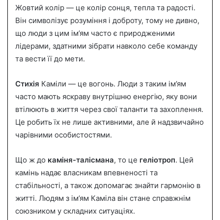
Жовтий колір — це колір сонця, тепла та радості.
Він символізує розуміння і доброту, тому не дивно,
що люди з цим ім’ям часто є природженими
лідерами, здатними зібрати навколо себе команду
та вести її до мети.
Стихія
Каміли — це вогонь. Люди з таким ім’ям
часто мають яскраву внутрішню енергію, яку вони
втілюють в життя через свої таланти та захоплення.
Це робить їх не лише активними, але й надзвичайно
чарівними особистостями.
Що ж до
каміня-талісмана
, то це
геліотроп
. Цей
камінь надає власникам впевненості та
стабільності, а також допомагає знайти гармонію в
житті. Людям з ім’ям Каміла він стане справжнім
союзником у складних ситуаціях.