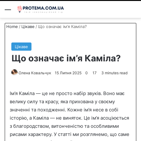
Menu
S
Home
/
Цікаве
/
Що означає ім’я Каміла?
Цікаве
Що означає ім’я Каміла?
Олена Ковальчук
S
15 Липня 2025
0
17
3 minutes read
e
n
Ім’я Каміла — це не просто набір звуків. Воно має
d
велику силу та красу, яка прихована у своєму
a
значенні та походженні. Кожне ім’я несе в собі
n
історію, а Каміла — не виняток. Це ім’я асоціюється
e
з благородством, витонченістю та особливими
m
a
рисами характеру. У статті ми розглянемо, що саме
i