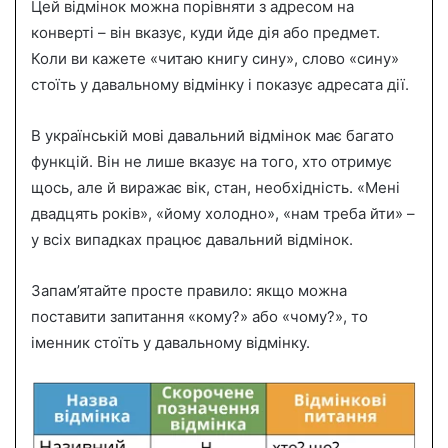
Цей відмінок можна порівняти з адресом на
конверті – він вказує, куди йде дія або предмет.
Коли ви кажете «читаю книгу сину», слово «сину»
стоїть у давальному відмінку і показує адресата дії.
В українській мові давальний відмінок має багато
функцій. Він не лише вказує на того, хто отримує
щось, але й виражає вік, стан, необхідність. «Мені
двадцять років», «йому холодно», «нам треба йти» –
у всіх випадках працює давальний відмінок.
Запам’ятайте просте правило: якщо можна
поставити запитання «кому?» або «чому?», то
іменник стоїть у давальному відмінку.