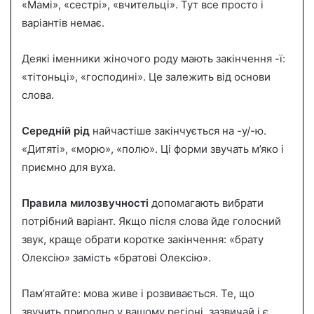
«Мамі», «сестрі», «вчительці». Тут все просто і
варіантів немає.
Деякі іменники жіночого роду мають закінчення -ї:
«тітоньці», «господині». Це залежить від основи
слова.
Середній рід
найчастіше закінчується на -у/-ю.
«Дитяті», «морю», «полю». Ці форми звучать м’яко і
приємно для вуха.
Правила милозвучності
допомагають вибрати
потрібний варіант. Якщо після слова йде голосний
звук, краще обрати коротке закінчення: «брату
Олексію» замість «братові Олексію».
Пам’ятайте: мова живе і розвивається. Те, що
звучить природно у вашому регіоні, зазвичай і є