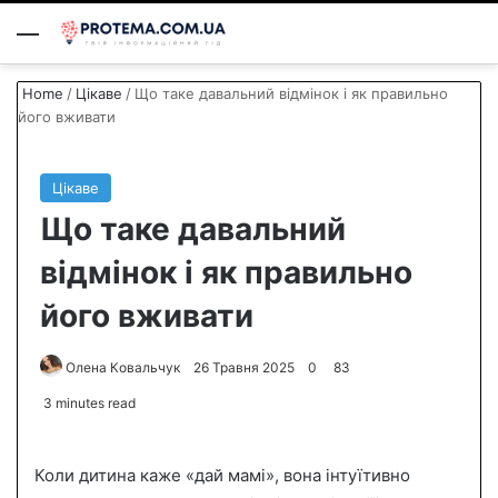
Menu
S
Home
/
Цікаве
/
Що таке давальний відмінок і як правильно
його вживати
Цікаве
Що таке давальний
відмінок і як правильно
його вживати
Олена Ковальчук
S
26 Травня 2025
0
83
e
3 minutes read
n
d
Коли дитина каже «дай мамі», вона інтуїтивно
a