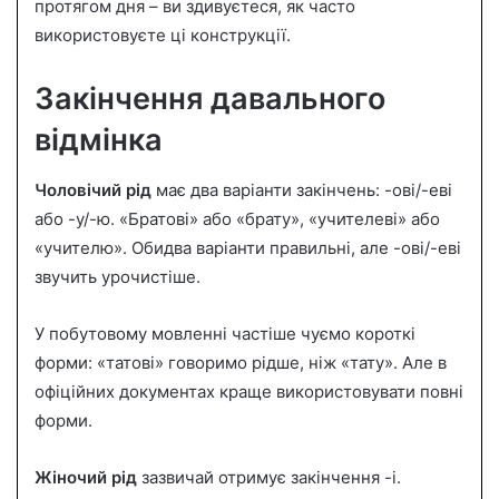
протягом дня – ви здивуєтеся, як часто
використовуєте ці конструкції.
Закінчення давального
відмінка
Чоловічий рід
має два варіанти закінчень: -ові/-еві
або -у/-ю. «Братові» або «брату», «учителеві» або
«учителю». Обидва варіанти правильні, але -ові/-еві
звучить урочистіше.
У побутовому мовленні частіше чуємо короткі
форми: «татові» говоримо рідше, ніж «тату». Але в
офіційних документах краще використовувати повні
форми.
Жіночий рід
зазвичай отримує закінчення -і.