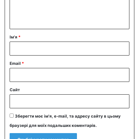
н
т
а
р
Ім'я
*
*
Email
*
Сайт
Зберегти моє ім'я, e-mail, та адресу сайту в цьому
браузері для моїх подальших коментарів.