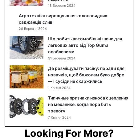
л
18 Березня 2024
я
Агротехніка вирощування колоновидних
д
саджанців слив
з
20 Березня 2024
а
о
Що робить автомобільні шини для
б
легкових авто від Top Guma
л
особливими
и
31 Березня 2024
ч
Де розміщувати пасіку: поради для
ч
новачків, щоб бджолам було добре
я
— і сусіди не скаржились
м
1 Квітня 2024
:
я
Типичные признаки износа сцепления
к
на механике: когда пора бить
п
тревогу
о
7 Квітня 2024
є
д
Looking For More?
н