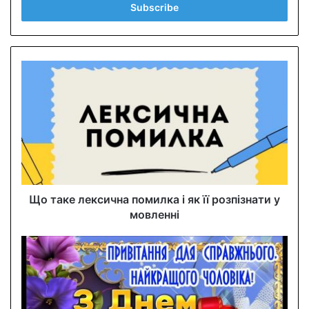
e
r
y
o
u
r
E
m
a
i
l
a
d
d
Що таке лексична помилка і як її розпізнати у
r
мовленні
e
s
s