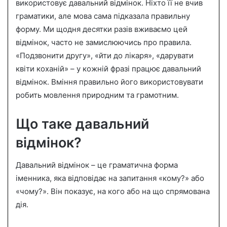
n
використовує давальний відмінок. Ніхто її не вчив
e
граматики, але мова сама підказала правильну
m
форму. Ми щодня десятки разів вживаємо цей
a
відмінок, часто не замислюючись про правила.
i
«Подзвонити другу», «йти до лікаря», «дарувати
l
квіти коханій» – у кожній фразі працює давальний
відмінок. Вміння правильно його використовувати
робить мовлення природним та грамотним.
Що таке давальний
відмінок?
Давальний відмінок – це граматична форма
іменника, яка відповідає на запитання «кому?» або
«чому?». Він показує, на кого або на що спрямована
дія.