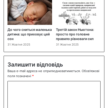
До чого сниться маленька
Третій закон Ньютона:
дитина: що приховує цей
просто про головне
сон
правило рівноваги сил
31 Жовтня 2025
31 Жовтня 2025
Залишити відповідь
Ваша e-mail адреса не оприлюднюватиметься.
Обов’язкові
поля позначені
*
К
о
м
е