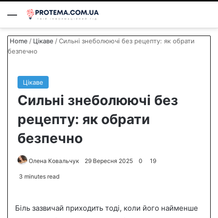
Menu
S
Home
/
Цікаве
/
Сильні знеболюючі без рецепту: як обрати
безпечно
Цікаве
Сильні знеболюючі без
рецепту: як обрати
безпечно
Олена Ковальчук
S
29 Вересня 2025
0
19
e
3 minutes read
n
d
Біль зазвичай приходить тоді, коли його найменше
a