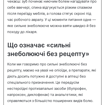
n
чекаєш: зуб починає ниючим болем нагадувати про
e
себе ввечері, спина відгукується різким спазмом
m
після переїзду меблів, а голова стягує скроні під
a
час робочого авралу. У ці моменти питання одне —
i
яке сильне знеболююче можна взяти швидко й без
l
походу до лікаря.
Що означає «сильні
знеболюючі без рецепту»
Коли ми говоримо про сильні знеболюючі без
рецепту, маємо на увазі не опіоїди, а препарати, які
діють досить потужно й доступні в аптеці без
спеціального призначення. Це передусім
нестероїдні протизапальні засоби (ібупрофен,
напроксен, диклофенак) та анальгетики, які
справляються з більшістю поширених видів болю.