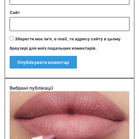
Сайт
Зберегти моє ім'я, e-mail, та адресу сайту в цьому
браузері для моїх подальших коментарів.
Вибрані публікації
О
л
і
в
ч
и
к