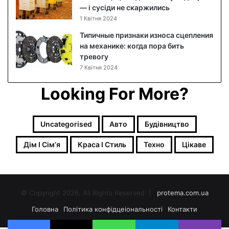
— і сусіди не скаржились
м
1 Квітня 2024
:
я
Типичные признаки износа сцепления
к
на механике: когда пора бить
п
тревогу
о
7 Квітня 2024
є
д
Looking For More?
н
а
т
Uncategorised
Авто
Будівництво
и
м
Дім І Сімʼя
Краса І Стиль
Техно
Цікаве
а
к
і
я
ж
© Copyright 2026, All Rights Reserved |
protema.com.ua
т
Головна
Політика конфідцеіональності
Контакти
а
з