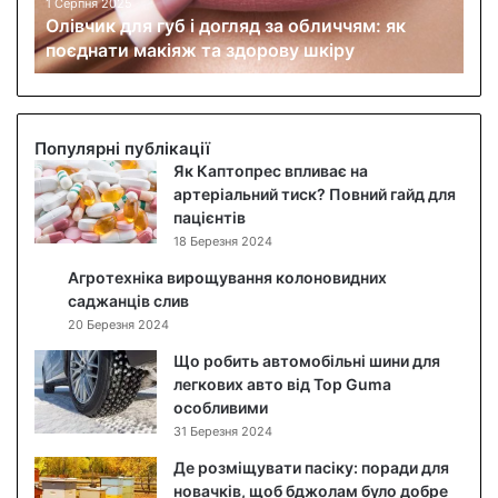
д
1 Серпня 2025
Олівчик для губ і догляд за обличчям: як
л
поєднати макіяж та здорову шкіру
я
г
у
б
і
Популярні публікації
д
Як Каптопрес впливає на
о
артеріальний тиск? Повний гайд для
г
пацієнтів
л
18 Березня 2024
я
Агротехніка вирощування колоновидних
д
саджанців слив
з
20 Березня 2024
а
о
Що робить автомобільні шини для
б
легкових авто від Top Guma
л
особливими
и
31 Березня 2024
ч
Де розміщувати пасіку: поради для
ч
новачків, щоб бджолам було добре
я