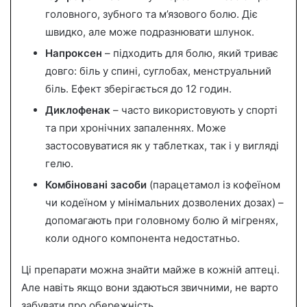
головного, зубного та м’язового болю. Діє
швидко, але може подразнювати шлунок.
Напроксен
– підходить для болю, який триває
довго: біль у спині, суглобах, менструальний
біль. Ефект зберігається до 12 годин.
Диклофенак
– часто використовують у спорті
та при хронічних запаленнях. Може
застосовуватися як у таблетках, так і у вигляді
гелю.
Комбіновані засоби
(парацетамол із кофеїном
чи кодеїном у мінімальних дозволених дозах) –
допомагають при головному болю й мігренях,
коли одного компонента недостатньо.
Ці препарати можна знайти майже в кожній аптеці.
Але навіть якщо вони здаються звичними, не варто
забувати про обережність.