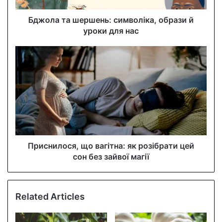
d
d
Бджола та шершень: символіка, образи й
r
уроки для нас
e
s
s
Приснилося, що вагітна: як розібрати цей
сон без зайвої магії
Related Articles