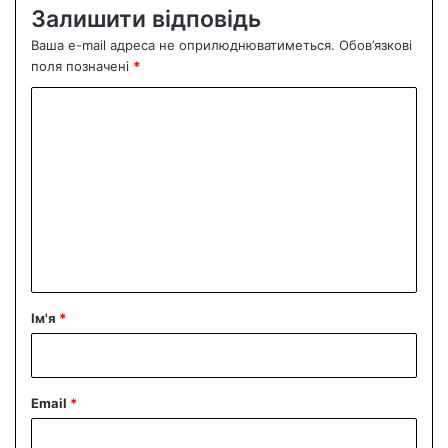
Залишити відповідь
Ваша e-mail адреса не оприлюднюватиметься.
Обов’язкові
поля позначені
*
К
о
м
е
н
т
а
р
Ім'я
*
*
Email
*