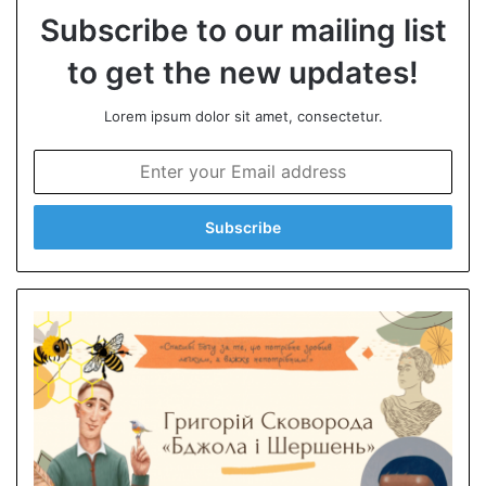
Subscribe to our mailing list
to get the new updates!
Lorem ipsum dolor sit amet, consectetur.
E
n
t
e
r
y
o
u
r
E
m
a
i
l
a