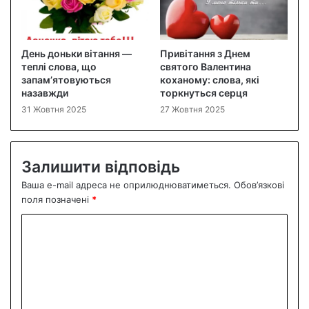
День доньки вітання —
Привітання з Днем
теплі слова, що
святого Валентина
запам’ятовуються
коханому: слова, які
назавжди
торкнуться серця
31 Жовтня 2025
27 Жовтня 2025
Залишити відповідь
Ваша e-mail адреса не оприлюднюватиметься.
Обов’язкові
поля позначені
*
К
о
м
е
н