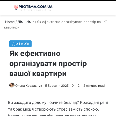
Menu
S
Home
/
Дім і сімʼя
/
Як ефективно організувати простір вашої
квартири
Дім і сімʼя
Як ефективно
організувати простір
вашої квартири
Олена Ковальчук
S
5 Березня 2025
0
2
2 minutes read
e
n
Ви заходите додому і бачите безлад? Розкидані речі
d
та брак місця створюють стрес замість спокою.
a
Кожен з нас хоч раз відчував, як квартира стає