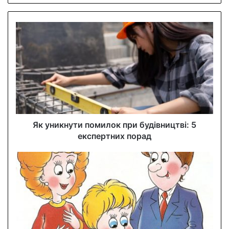
y
o
u
r
E
m
a
i
l
a
d
d
Як уникнути помилок при будівництві: 5
r
експертних порад
e
s
s