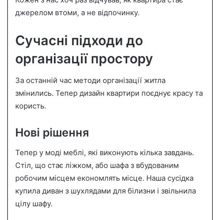
n
джерелом втоми, а не відпочинку.
e
m
Сучасні підходи до
a
i
організації простору
l
За останній час методи організації житла
змінились. Тепер дизайн квартири поєднує красу та
користь.
Нові рішення
Тепер у моді меблі, які виконують кілька завдань.
Стіл, що стає ліжком, або шафа з вбудованим
робочим місцем економлять місце. Наша сусідка
купила диван з шухлядами для білизни і звільнила
цілу шафу.