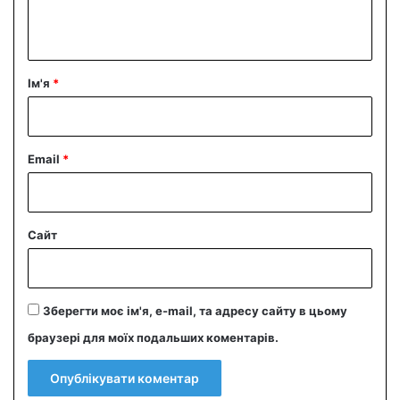
т
а
р
Ім'я
*
*
Email
*
Сайт
Зберегти моє ім'я, e-mail, та адресу сайту в цьому
браузері для моїх подальших коментарів.