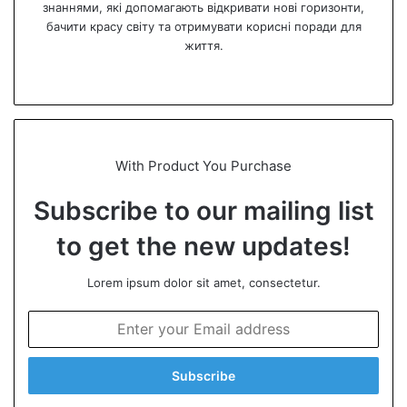
знаннями, які допомагають відкривати нові горизонти,
бачити красу світу та отримувати корисні поради для
життя.
We
bsi
te
With Product You Purchase
Subscribe to our mailing list
to get the new updates!
Lorem ipsum dolor sit amet, consectetur.
E
n
t
e
r