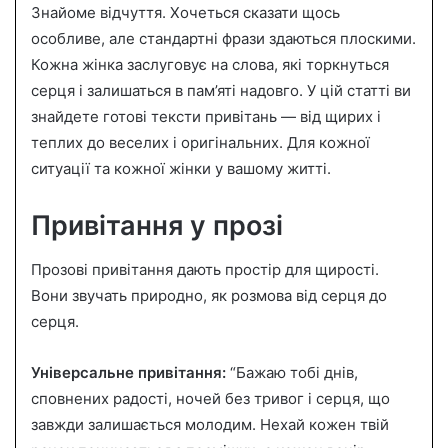
Знайоме відчуття. Хочеться сказати щось
a
особливе, але стандартні фрази здаються плоскими.
n
Кожна жінка заслуговує на слова, які торкнуться
e
серця і залишаться в пам’яті надовго. У цій статті ви
m
a
знайдете готові тексти привітань — від щирих і
i
теплих до веселих і оригінальних. Для кожної
l
ситуації та кожної жінки у вашому житті.
Привітання у прозі
Прозові привітання дають простір для щирості.
Вони звучать природно, як розмова від серця до
серця.
Універсальне привітання:
“Бажаю тобі днів,
сповнених радості, ночей без тривог і серця, що
завжди залишається молодим. Нехай кожен твій