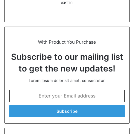
життя.
We
bsi
te
With Product You Purchase
Subscribe to our mailing list
to get the new updates!
Lorem ipsum dolor sit amet, consectetur.
E
n
t
e
r
y
o