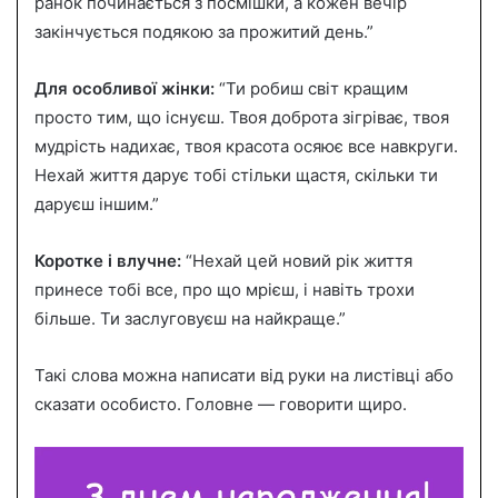
ранок починається з посмішки, а кожен вечір
закінчується подякою за прожитий день.”
Для особливої жінки:
“Ти робиш світ кращим
просто тим, що існуєш. Твоя доброта зігріває, твоя
мудрість надихає, твоя красота осяює все навкруги.
Нехай життя дарує тобі стільки щастя, скільки ти
даруєш іншим.”
Коротке і влучне:
“Нехай цей новий рік життя
принесе тобі все, про що мрієш, і навіть трохи
більше. Ти заслуговуєш на найкраще.”
Такі слова можна написати від руки на листівці або
сказати особисто. Головне — говорити щиро.