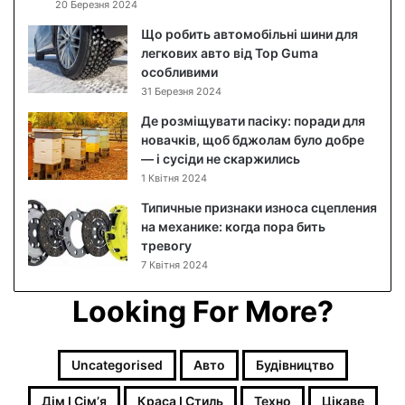
20 Березня 2024
а
о
Що робить автомобільні шини для
б
легкових авто від Top Guma
л
особливими
и
31 Березня 2024
ч
Де розміщувати пасіку: поради для
ч
новачків, щоб бджолам було добре
я
— і сусіди не скаржились
м
1 Квітня 2024
:
я
Типичные признаки износа сцепления
к
на механике: когда пора бить
п
тревогу
о
7 Квітня 2024
є
д
Looking For More?
н
а
т
Uncategorised
Авто
Будівництво
и
м
Дім І Сімʼя
Краса І Стиль
Техно
Цікаве