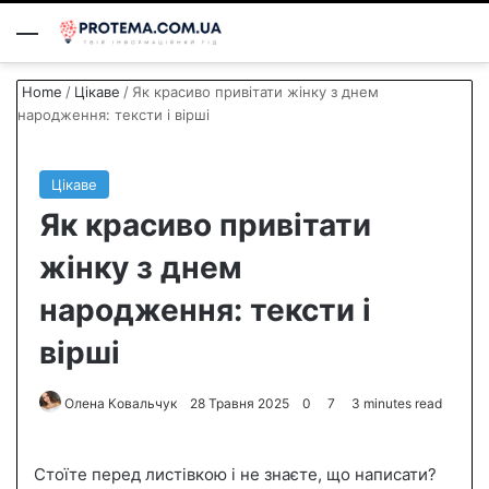
Menu
S
Home
/
Цікаве
/
Як красиво привітати жінку з днем
народження: тексти і вірші
Цікаве
Як красиво привітати
жінку з днем
народження: тексти і
вірші
Олена Ковальчук
S
28 Травня 2025
0
7
3 minutes read
e
n
Стоїте перед листівкою і не знаєте, що написати?
d