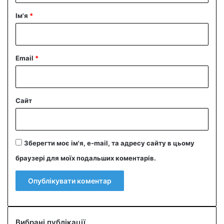
р
Ім'я
*
*
Email
*
Сайт
Зберегти моє ім'я, e-mail, та адресу сайту в цьому
браузері для моїх подальших коментарів.
Вибрані публікації