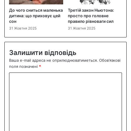
До чого сниться маленька
Третій закон Ньютона:
дитина: що приховує цей
просто про головне
сон
правило рівноваги сил
31 Жовтня 2025
31 Жовтня 2025
Залишити відповідь
Ваша e-mail адреса не оприлюднюватиметься.
Обов’язкові
поля позначені
*
К
о
м
е
н
т
а