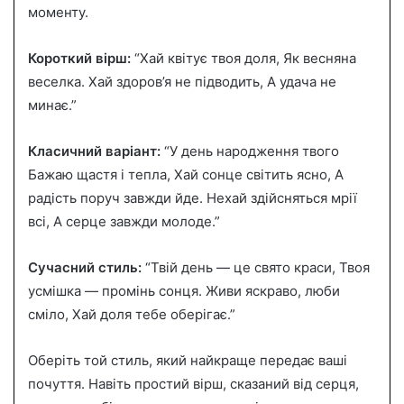
моменту.
Короткий вірш:
“Хай квітує твоя доля, Як весняна
веселка. Хай здоров’я не підводить, А удача не
минає.”
Класичний варіант:
“У день народження твого
Бажаю щастя і тепла, Хай сонце світить ясно, А
радість поруч завжди йде. Нехай здійсняться мрії
всі, А серце завжди молоде.”
Сучасний стиль:
“Твій день — це свято краси, Твоя
усмішка — промінь сонця. Живи яскраво, люби
сміло, Хай доля тебе оберігає.”
Оберіть той стиль, який найкраще передає ваші
почуття. Навіть простий вірш, сказаний від серця,