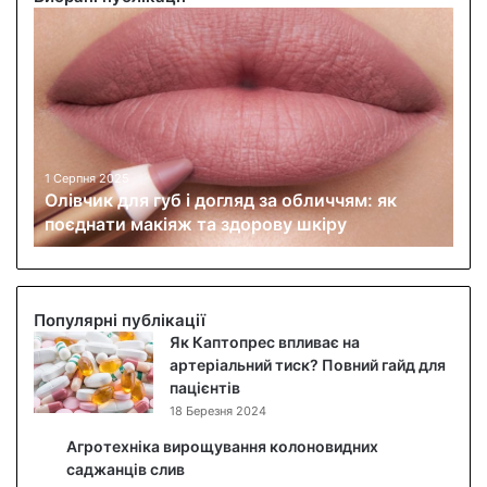
О
л
і
в
ч
и
к
д
1 Серпня 2025
Олівчик для губ і догляд за обличчям: як
л
поєднати макіяж та здорову шкіру
я
г
у
б
і
Популярні публікації
д
Як Каптопрес впливає на
о
артеріальний тиск? Повний гайд для
г
пацієнтів
л
18 Березня 2024
я
Агротехніка вирощування колоновидних
д
саджанців слив
з