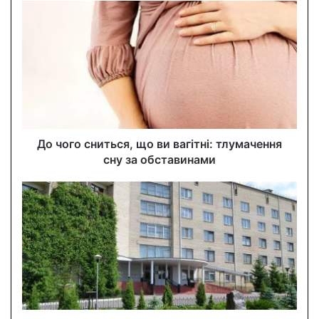
u
r
E
m
a
i
l
a
d
d
До чого сниться, що ви вагітні: тлумачення
r
сну за обставинами
e
s
s