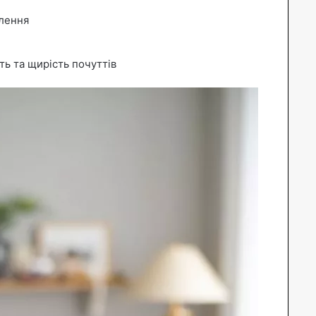
плення
ть та щирість почуттів