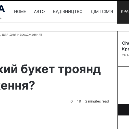
HOME
АВТО
БУДІВНИЦТВО
ДІМ І СІМʼЯ
КРА
д для дня народження?
Ch
Кра
26 
кий букет троянд
ження?
0
19
2 minutes read