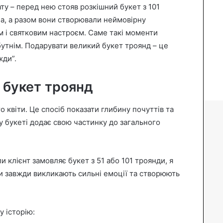
ату – перед нею стояв розкішний букет з 101
на, а разом вони створювали неймовірну
м і святковим настроєм. Саме такі моменти
утнім. Подарувати великий букет троянд – це
жди”.
 букет троянд
 квіти. Це спосіб показати глибину почуттів та
 букеті додає свою частинку до загального
 клієнт замовляє букет з 51 або 101 троянди, я
ти завжди викликають сильні емоції та створюють
у історію: