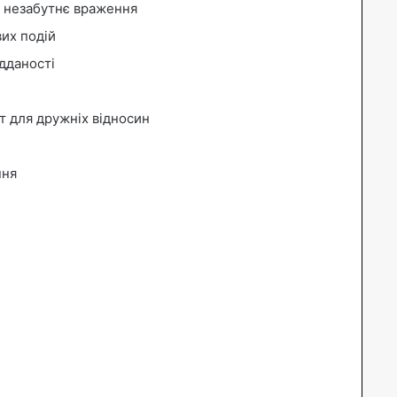
и незабутнє враження
вих подій
дданості
т для дружніх відносин
ння
і