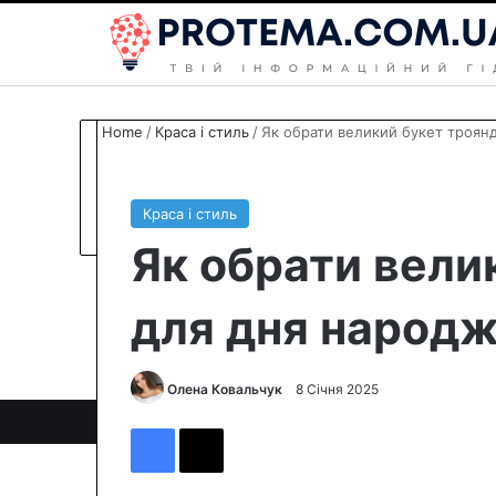
Home
/
Краса і стиль
/
Як обрати великий букет троян
Краса і стиль
Як обрати вели
для дня народ
Олена Ковальчук
S
8 Січня 2025
e
Facebook
X
n
d
a