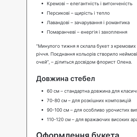
Кремові – елегантність і витонченість
Персикові – щирість і тепло
Лавандові – зачарування і романтика
Помаранчеві – енергія і захоплення
“Минулого тижня я склала букет з кремових 
річчя. Поєднання кольорів створило неймові
очей”, – ділиться досвідом флорист Олена.
Довжина стебел
60 см – стандартна довжина для класич
70-80 см – для розкішних композицій
90-100 см – для особливо урочистих ви
110-120 см – для вражаючих високих а
Оформлення букета