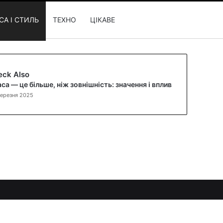
СА І СТИЛЬ
ТЕХНО
ЦІКАВЕ
C
eck Also
l
са — це більше, ніж зовнішність: значення і вплив
o
Березня 2025
s
e