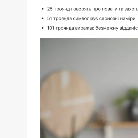
25 троянд говорять про повагу та захо
51 троянда символізує серйозні наміри
101 троянда виражає безмежну відданіс