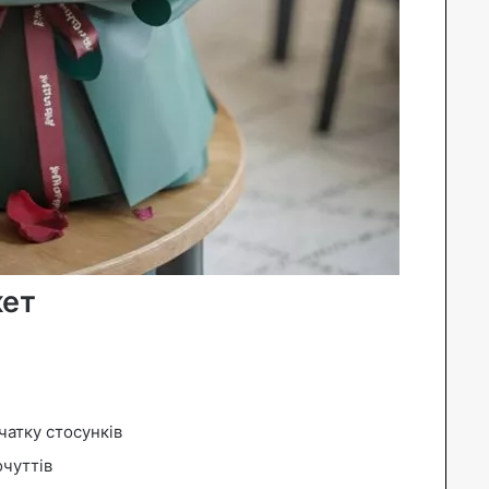
кет
чатку стосунків
очуттів