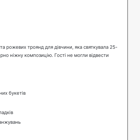
та рожевих троянд для дівчини, яка святкувала 25-
рно ніжну композицію. Гості не могли відвести
них букетів
падків
ранжувань