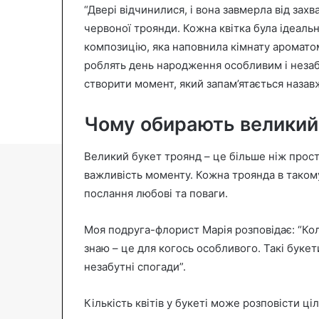
“Двері відчинилися, і вона завмерла від захв
n
червоної троянди. Кожна квітка була ідеаль
e
композицію, яка наповнила кімнату аромато
m
роблять день народження особливим і незаб
a
створити момент, який запам’ятається назав
i
l
Чому обирають великий
Великий букет троянд – це більше ніж просто
важливість моменту. Кожна троянда в такому
послання любові та поваги.
Моя подруга-флорист Марія розповідає: “Коли
знаю – це для когось особливого. Такі буке
незабутні спогади”.
Кількість квітів у букеті може розповісти ціл