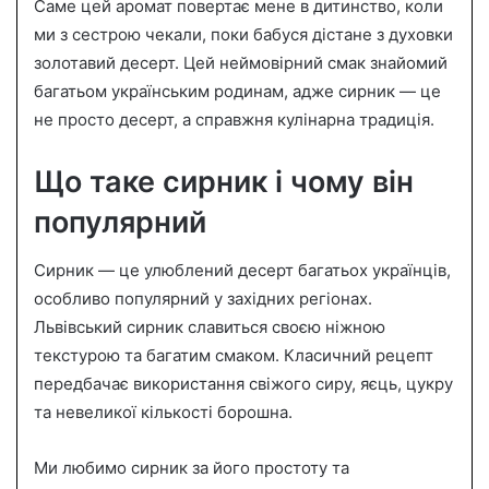
n
Саме цей аромат повертає мене в дитинство, коли
e
ми з сестрою чекали, поки бабуся дістане з духовки
m
золотавий десерт. Цей неймовірний смак знайомий
a
багатьом українським родинам, адже сирник — це
i
не просто десерт, а справжня кулінарна традиція.
l
Що таке сирник і чому він
популярний
Сирник — це улюблений десерт багатьох українців,
особливо популярний у західних регіонах.
Львівський сирник славиться своєю ніжною
текстурою та багатим смаком. Класичний рецепт
передбачає використання свіжого сиру, яєць, цукру
та невеликої кількості борошна.
Ми любимо сирник за його простоту та