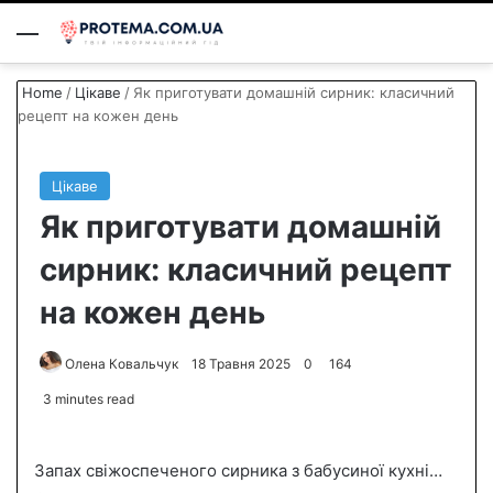
Menu
S
Home
/
Цікаве
/
Як приготувати домашній сирник: класичний
рецепт на кожен день
Цікаве
Як приготувати домашній
сирник: класичний рецепт
на кожен день
Олена Ковальчук
S
18 Травня 2025
0
164
e
3 minutes read
n
d
Запах свіжоспеченого сирника з бабусиної кухні…
a