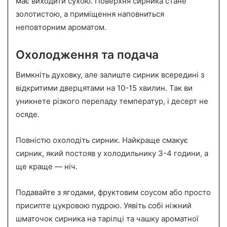
має виходити сухою. Поверхня сирника стане
золотистою, а приміщення наповниться
неповторним ароматом.
Охолодження та подача
Вимкніть духовку, але залиште сирник всередині з
відкритими дверцятами на 10-15 хвилин. Так ви
уникнете різкого перепаду температур, і десерт не
осяде.
Повністю охолодіть сирник. Найкраще смакує
сирник, який постояв у холодильнику 3-4 години, а
ще краще — ніч.
Подавайте з ягодами, фруктовим соусом або просто
присипте цукровою пудрою. Уявіть собі ніжний
шматочок сирника на тарілці та чашку ароматної