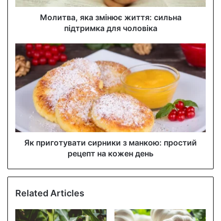
d
d
Молитва, яка змінює життя: сильна
r
підтримка для чоловіка
e
s
s
Як приготувати сирники з манкою: простий
рецепт на кожен день
Related Articles