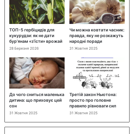
ТОП-5 гербіцидів для
Чи можна ковтати часник:
кукурудзи: як не дати
правда, яку не розкажуть
бур’янам «з’їсти» врожай
народні поради
28 Березня 2026
31 Жовтня 2025
До чого сниться маленька
Третій закон Ньютона:
дитина: що приховує цей
просто про головне
сон
правило рівноваги сил
31 Жовтня 2025
31 Жовтня 2025