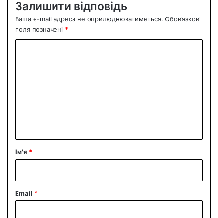
Залишити відповідь
Ваша e-mail адреса не оприлюднюватиметься.
Обов’язкові
поля позначені
*
К
о
м
е
н
т
а
р
Ім'я
*
*
Email
*