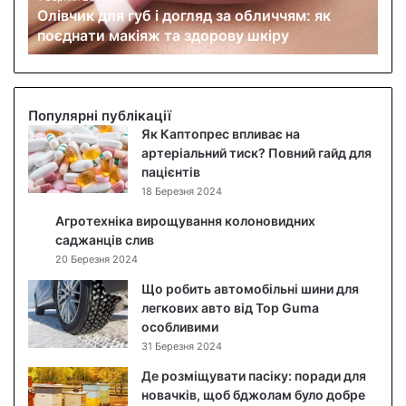
Олівчик для губ і догляд за обличчям: як
л
поєднати макіяж та здорову шкіру
я
г
у
б
і
Популярні публікації
д
Як Каптопрес впливає на
о
артеріальний тиск? Повний гайд для
г
пацієнтів
л
18 Березня 2024
я
Агротехніка вирощування колоновидних
д
саджанців слив
з
20 Березня 2024
а
о
Що робить автомобільні шини для
б
легкових авто від Top Guma
л
особливими
и
31 Березня 2024
ч
Де розміщувати пасіку: поради для
ч
новачків, щоб бджолам було добре
я