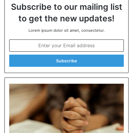
Subscribe to our mailing list
to get the new updates!
Lorem ipsum dolor sit amet, consectetur.
E
n
t
e
r
y
o
u
r
E
m
a
i
l
a