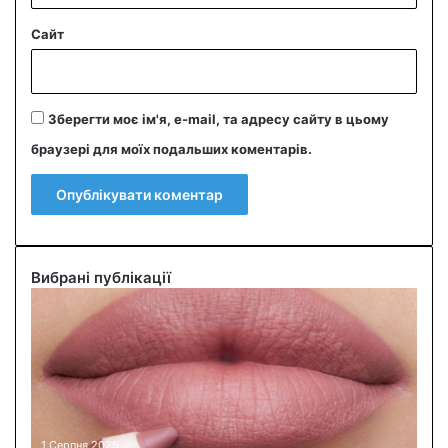
Сайт
Зберегти моє ім'я, e-mail, та адресу сайту в цьому
браузері для моїх подальших коментарів.
Вибрані публікації
О
л
і
в
ч
и
к
д
1 Серпня 2025