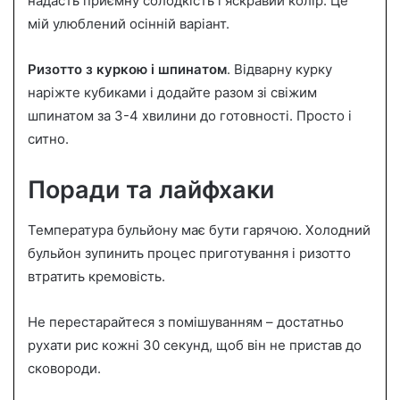
надасть приємну солодкість і яскравий колір. Це
мій улюблений осінній варіант.
Ризотто з куркою і шпинатом
. Відварну курку
наріжте кубиками і додайте разом зі свіжим
шпинатом за 3-4 хвилини до готовності. Просто і
ситно.
Поради та лайфхаки
Температура бульйону має бути гарячою. Холодний
бульйон зупинить процес приготування і ризотто
втратить кремовість.
Не перестарайтеся з помішуванням – достатньо
рухати рис кожні 30 секунд, щоб він не пристав до
сковороди.