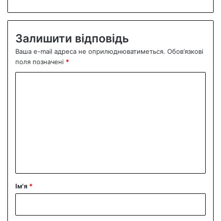
Залишити відповідь
Ваша e-mail адреса не оприлюднюватиметься.
Обов’язкові
поля позначені
*
К
о
м
е
н
т
а
р
Ім'я
*
*