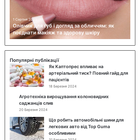
и
к
д
1 Серпня 2025
Олівчик для губ і догляд за обличчям: як
л
поєднати макіяж та здорову шкіру
я
г
у
б
і
Популярні публікації
д
Як Каптопрес впливає на
о
артеріальний тиск? Повний гайд для
г
пацієнтів
л
18 Березня 2024
я
Агротехніка вирощування колоновидних
д
саджанців слив
з
20 Березня 2024
а
о
Що робить автомобільні шини для
б
легкових авто від Top Guma
л
особливими
и
31 Березня 2024