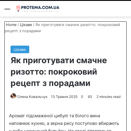
Menu
S
Home
/
Цікаве
/
Як приготувати смачне ризотто: покроковий
рецепт з порадами
Цікаве
Як приготувати смачне
ризотто: покроковий
рецепт з порадами
Олена Ковальчук
S
13 Травня 2025
0
93
2 minutes read
e
n
Аромат підсмаженої цибулі та білого вина
d
наповнює кухню, а зерна рису поступово вбирають
a
у себе насичений бульйон. На столі з’являється