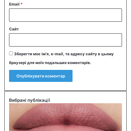
Email
*
Сайт
Зберегти моє ім'я, e-mail, та адресу сайту в цьому
браузері для моїх подальших коментарів.
Вибрані публікації
О
л
і
в
ч