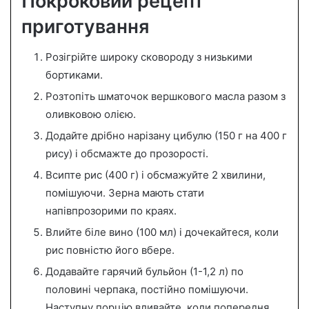
Покроковий рецепт
приготування
Розігрійте широку сковороду з низькими
бортиками.
Розтопіть шматочок вершкового масла разом з
оливковою олією.
Додайте дрібно нарізану цибулю (150 г на 400 г
рису) і обсмажте до прозорості.
Всипте рис (400 г) і обсмажуйте 2 хвилини,
помішуючи. Зерна мають стати
напівпрозорими по краях.
Влийте біле вино (100 мл) і дочекайтеся, коли
рис повністю його вбере.
Додавайте гарячий бульйон (1-1,2 л) по
половині черпака, постійно помішуючи.
Наступну порцію вливайте, коли попередня