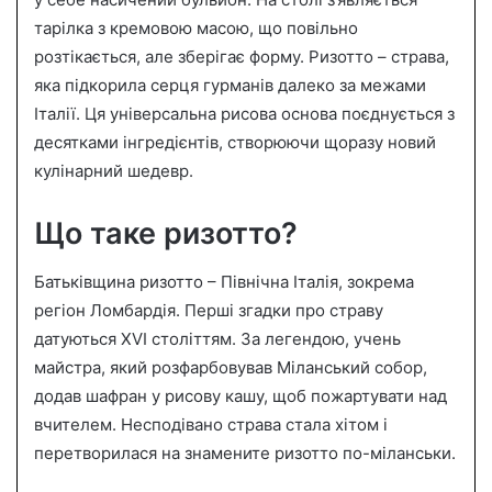
n
тарілка з кремовою масою, що повільно
e
розтікається, але зберігає форму. Ризотто – страва,
m
a
яка підкорила серця гурманів далеко за межами
i
Італії. Ця універсальна рисова основа поєднується з
l
десятками інгредієнтів, створюючи щоразу новий
кулінарний шедевр.
Що таке ризотто?
Батьківщина ризотто – Північна Італія, зокрема
регіон Ломбардія. Перші згадки про страву
датуються XVI століттям. За легендою, учень
майстра, який розфарбовував Міланський собор,
додав шафран у рисову кашу, щоб пожартувати над
вчителем. Несподівано страва стала хітом і
перетворилася на знамените ризотто по-міланськи.