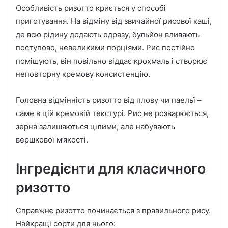
Особливість ризотто криється у способі
приготування. На відміну від звичайної рисової каші,
де всю рідину додають одразу, бульйон вливають
поступово, невеликими порціями. Рис постійно
помішують, він повільно віддає крохмаль і створює
неповторну кремову консистенцію.
Головна відмінність ризотто від плову чи паельї –
саме в цій кремовій текстурі. Рис не розварюється,
зерна залишаються цілими, але набувають
вершкової м’якості.
Інгредієнти для класичного
ризотто
Справжнє ризотто починається з правильного рису.
Найкращі сорти для нього: