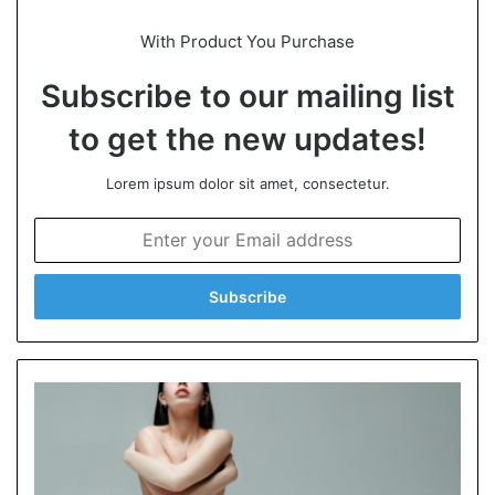
With Product You Purchase
Subscribe to our mailing list
to get the new updates!
Lorem ipsum dolor sit amet, consectetur.
E
n
t
e
r
y
o
u
r
E
m
a