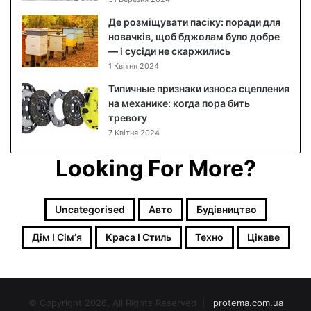
ч
Де розміщувати пасіку: поради для
ч
новачків, щоб бджолам було добре
я
— і сусіди не скаржились
м
1 Квітня 2024
:
я
Типичные признаки износа сцепления
к
на механике: когда пора бить
п
тревогу
о
7 Квітня 2024
є
д
Looking For More?
н
а
т
Uncategorised
Авто
Будівництво
и
м
Дім І Сімʼя
Краса І Стиль
Техно
Цікаве
а
к
і
я
ж
© Copyright 2026, All Rights Reserved |
protema.com.ua