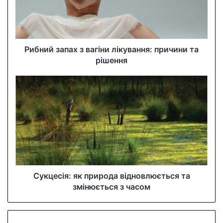
i
l
a
d
d
Рибний запах з вагіни лікування: причини та
r
рішення
e
s
s
Сукцесія: як природа відновлюється та
змінюється з часом