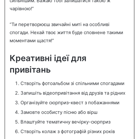
сильнішим. Бажаю тобі залишатися такою ж
чарівною!”
“Ти перетворюєш звичайні миті на особливі
спогади. Нехай твоє життя буде сповнене такими
моментами щастя!”
Креативні ідеї для
привітань
Створіть фотоальбом зі спільними спогадами
Запишіть відеопривітання від друзів та рідних
Організуйте сюрприз-квест з побажаннями
Замовте особисту пісню або вірш
Влаштуйте тематичну вечірку-сюрприз
Створіть колаж з фотографій різних років