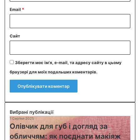
Email
*
Сайт
Зберегти моє ім'я, e-mail, та адресу сайту в цьому
браузері для моїх подальших коментарів.
Вибрані публікації
1 Серпня 2025
О
Олівчик для губ і догляд за
л
і
обличчям: як поєднати макіяж
в