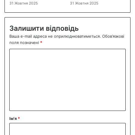
31 Жовтня 2025
31 Жовтня 2025
Залишити відповідь
Ваша e-mail адреса не оприлюднюватиметься.
Обов’язкові
поля позначені
*
К
о
м
е
н
т
а
р
Ім'я
*
*