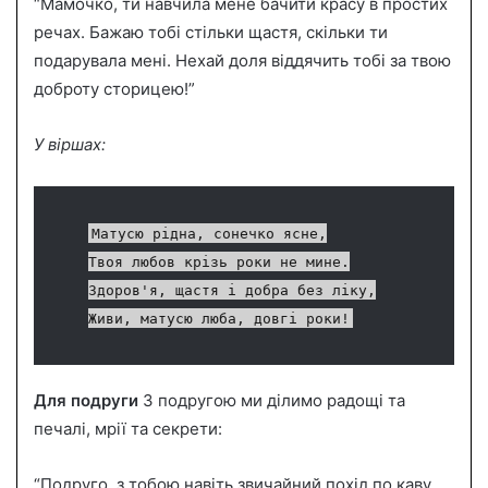
“Мамочко, ти навчила мене бачити красу в простих
речах. Бажаю тобі стільки щастя, скільки ти
подарувала мені. Нехай доля віддячить тобі за твою
доброту сторицею!”
У віршах:
Матусю рідна, сонечко ясне,
Твоя любов крізь роки не мине.
Здоров'я, щастя і добра без ліку,
Живи, матусю люба, довгі роки!
Для подруги
З подругою ми ділимо радощі та
печалі, мрії та секрети:
“Подруго, з тобою навіть звичайний похід по каву