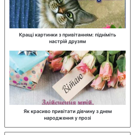
a
i
l
a
d
d
Кращі картинки з привітанням: підніміть
r
настрій друзям
e
s
s
Як красиво привітати дівчину з днем
народження у прозі