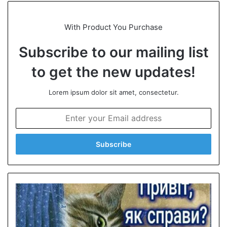
te
With Product You Purchase
Subscribe to our mailing list
to get the new updates!
Lorem ipsum dolor sit amet, consectetur.
E
n
t
e
r
y
o
u
r
E
m