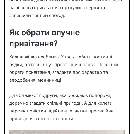
n
наші слова привітання торкнулися серця та
e
залишили теплий спогад.
m
a
i
Як обрати влучне
l
привітання?
Кожна жінка особлива. Хтось любить поетичні
рядки, а хтось цінує прості, щирі слова. Перш ніж
обрати привітання, згадайте про характер та
вподобання іменинниці.
Для близької подруги, яка обожнює подорожі,
доречно згадати спільні пригоди. А для колеги-
перфекціоністки підійде елегантне професійне
привітання з ноткою теплоти.