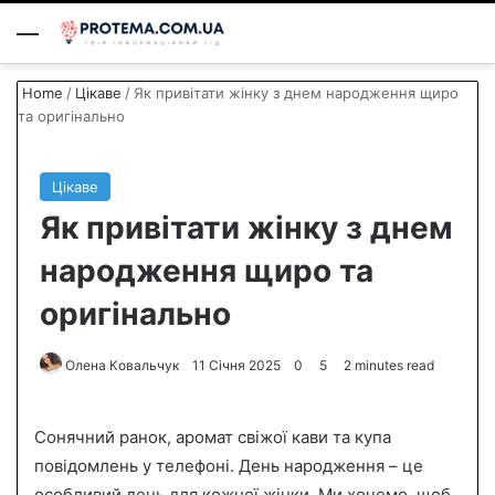
Menu
S
Home
/
Цікаве
/
Як привітати жінку з днем народження щиро
та оригінально
Цікаве
Як привітати жінку з днем
народження щиро та
оригінально
Олена Ковальчук
S
11 Січня 2025
0
5
2 minutes read
e
n
Сонячний ранок, аромат свіжої кави та купа
d
повідомлень у телефоні. День народження – це
a
особливий день для кожної жінки. Ми хочемо, щоб