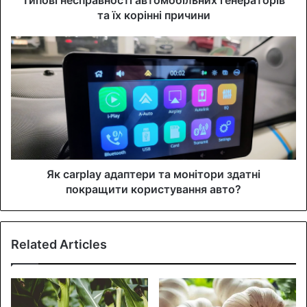
r
та їх корінні причини
e
s
s
Як carplay адаптери та монітори здатні
покращити користування авто?
Related Articles