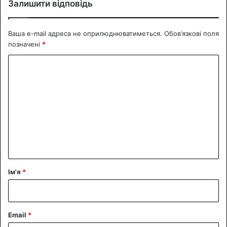
Залишити відповідь
Ваша e-mail адреса не оприлюднюватиметься.
Обов’язкові поля
позначені
*
К
о
м
е
н
т
а
р
Ім'я
*
*
Email
*