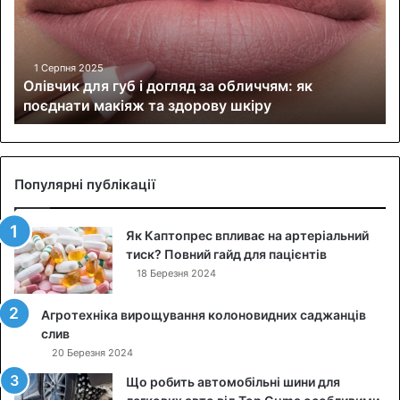
ч
и
к
д
1 Серпня 2025
Олівчик для губ і догляд за обличчям: як
л
поєднати макіяж та здорову шкіру
я
г
у
б
і
Популярні публікації
д
о
Як Каптопрес впливає на артеріальний
г
тиск? Повний гайд для пацієнтів
л
я
18 Березня 2024
д
з
Агротехніка вирощування колоновидних саджанців
а
слив
о
20 Березня 2024
б
Що робить автомобільні шини для
л