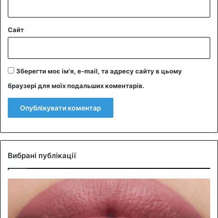
Сайт
Зберегти моє ім'я, e-mail, та адресу сайту в цьому
браузері для моїх подальших коментарів.
Вибрані публікації
О
л
і
в