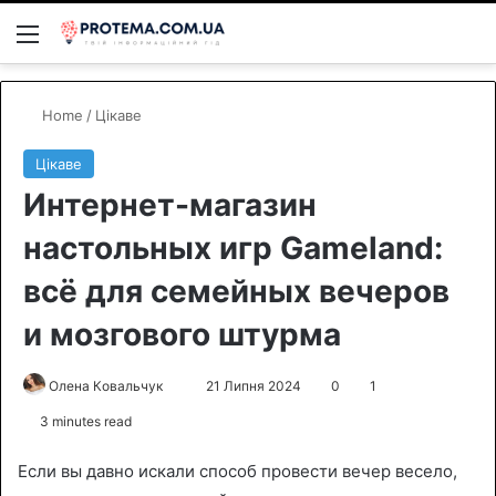
Menu
S
Home
/
Цікаве
Цікаве
Интернет-магазин
настольных игр Gameland:
всё для семейных вечеров
и мозгового штурма
Олена Ковальчук
S
21 Липня 2024
0
1
e
3 minutes read
n
d
Если вы давно искали способ провести вечер весело,
a