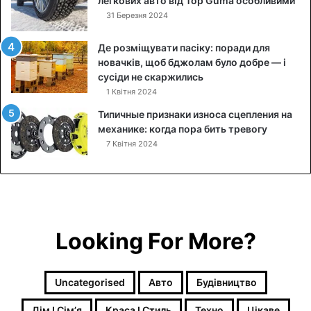
легкових авто від Top Guma особливими
и
31 Березня 2024
ч
ч
Де розміщувати пасіку: поради для
я
новачків, щоб бджолам було добре — і
м
сусіди не скаржились
:
я
1 Квітня 2024
к
Типичные признаки износа сцепления на
п
механике: когда пора бить тревогу
о
7 Квітня 2024
є
д
н
а
т
и
Looking For More?
м
а
к
і
Uncategorised
Авто
Будівництво
я
Дім І Сімʼя
Краса І Стиль
Техно
Цікаве
ж