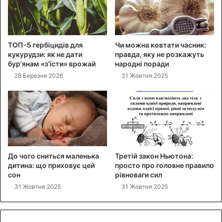
ТОП-5 гербіцидів для
Чи можна ковтати часник:
кукурудзи: як не дати
правда, яку не розкажуть
бур’янам «з’їсти» врожай
народні поради
28 Березня 2026
31 Жовтня 2025
До чого сниться маленька
Третій закон Ньютона:
дитина: що приховує цей
просто про головне правило
сон
рівноваги сил
31 Жовтня 2025
31 Жовтня 2025