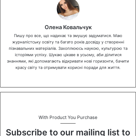
Олена Ковальчук
Пишу про все, що надихає та змушує задуматися. Маю
журналістську освіту та багато років досвіду у створенні
пізнавальних матеріалів. Захоплююсь наукою, культурою та
історіями успіху. Шукаю цікаве в усьому, аби ділитися
знаннями, які допомагають відкривати нові горизонти, бачити
красу світу та отримувати корисні поради для життя.
We
bsi
te
With Product You Purchase
Subscribe to our mailing list to