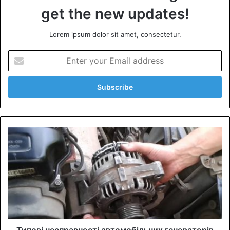
get the new updates!
Lorem ipsum dolor sit amet, consectetur.
E
n
t
e
r
y
o
u
r
E
m
a
i
l
a
d
d
Типові несправності автомобільних генераторів