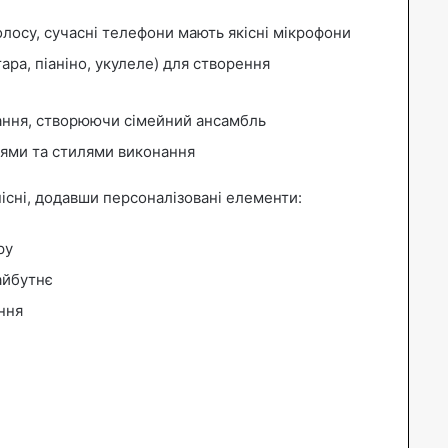
лосу, сучасні телефони мають якісні мікрофони
ара, піаніно, укулеле) для створення
нання, створюючи сімейний ансамбль
ями та стилями виконання
пісні, додавши персоналізовані елементи:
ру
айбутнє
ння