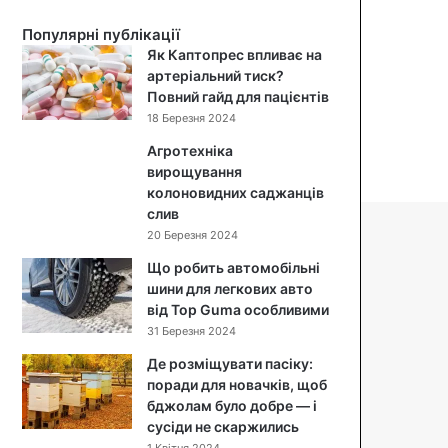
д
Популярні публікації
о
Як Каптопрес впливає на
г
артеріальний тиск?
л
Повний гайд для пацієнтів
я
18 Березня 2024
д
з
Агротехніка
а
вирощування
о
колоновидних саджанців
б
слив
л
20 Березня 2024
и
Що робить автомобільні
ч
шини для легкових авто
ч
від Top Guma особливими
я
м
31 Березня 2024
:
Де розміщувати пасіку:
я
поради для новачків, щоб
к
бджолам було добре — і
п
сусіди не скаржились
о