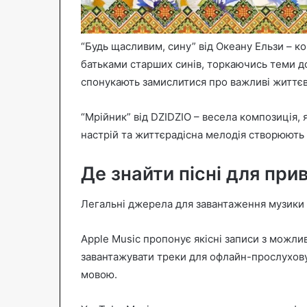
“Будь щасливим, сину” від Океану Ельзи – к
батьками старших синів, торкаючись теми до
спонукають замислитися про важливі життєві
“Мрійник” від DZIDZIO – весела композиція, 
настрій та життєрадісна мелодія створюють
Де знайти пісні для при
Легальні джерела для завантаження музики 
Apple Music пропонує якісні записи з можли
завантажувати треки для офлайн-прослухову
мовою.