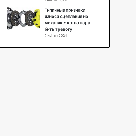
1 Квітня 2024
є
д
Типичные признаки
н
износа сцепления на
а
механике: когда пора
т
бить тревогу
и
7 Квітня 2024
м
а
к
і
я
ж
т
а
з
д
о
р
о
в
у