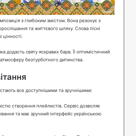
омпозиція з глибоким змістом. Вона резонує з
рослішання та життєвого шляху. Слова пісні
 цінності.
яка додасть святу яскравих барв. Її оптимістичний
 атмосферу безтурботного дитинства.
вітання
стають все доступнішими та зручнішими:
вістю створення плейлистів. Сервіс дозволяє
вання та має зручний інтерфейс українською