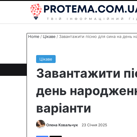
Home
/
Цікаве
/
Завантажити пісню для сина на день н
Цікаве
Завантажити пі
день народженн
варіанти
Олена Ковальчук
S
23 Січня 2025
e
Facebook
X