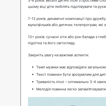
3-6 років: веселі дитячі пісні з простими сл
цьому віці діти люблять підспівувати та руха
7-12 років: динамічні композиції про дружбу
мультфільмів або дитячих телепрограм, які з
13+ років: сучасні хіти або рок-балади з гл
підлітка та його світогляду.
Зверніть увагу на важливі аспекти:
Темп музики має відповідати загальном
Текст повинен бути зрозумілим для ди
Тривалість пісні – оптимально 3-4 хвил
Мелодія повинна легко запам’ятовувати