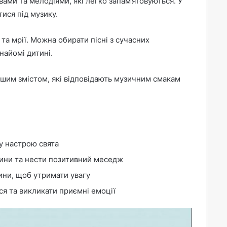
овами та мелодіями, які легко запам’ятовуються. У
тися під музику.
 та мрії. Можна обирати пісні з сучасних
найомі дитині.
ибшим змістом, які відповідають музичним смакам
у настрою свята
тини та нести позитивний меседж
ини, щоб утримати увагу
ся та викликати приємні емоції