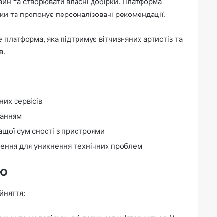
айн та створювати власні добірки. Платформа
ки та пропонує персоналізовані рекомендації.
е платформа, яка підтримує вітчизняних артистів та
в.
них сервісів
ванням
ащої сумісності з пристроями
ення для уникнення технічних проблем
ню
йняття: