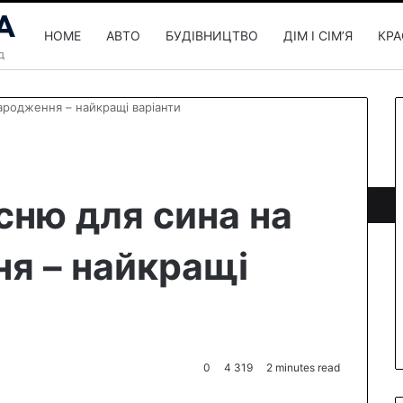
HOME
АВТО
БУДІВНИЦТВО
ДІМ І СІМʼЯ
КРА
ародження – найкращі варіанти
сню для сина на
я – найкращі
0
4 319
2 minutes read