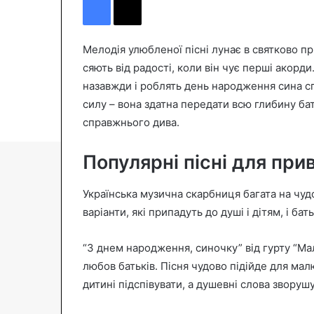
n
d
a
Мелодія улюбленої пісні лунає в святково п
n
сяють від радості, коли він чує перші акорд
e
назавжди і роблять день народження сина с
m
силу – вона здатна передати всю глибину ба
a
справжнього дива.
i
l
Популярні пісні для при
Українська музична скарбниця багата на чудо
варіанти, які припадуть до душі і дітям, і бат
“З днем народження, синочку” від гурту “Ма
любов батьків. Пісня чудово підійде для мал
дитині підспівувати, а душевні слова зворуш