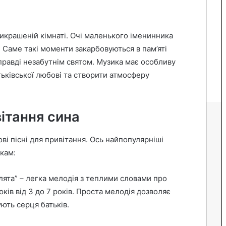
рикрашеній кімнаті. Очі маленького іменинника
и. Саме такі моменти закарбовуються в пам’яті
правді незабутнім святом. Музика має особливу
тьківської любові та створити атмосферу
вітання сина
ві пісні для привітання. Ось найпопулярніші
ькам:
лята” – легка мелодія з теплими словами про
юків від 3 до 7 років. Проста мелодія дозволяє
ують серця батьків.