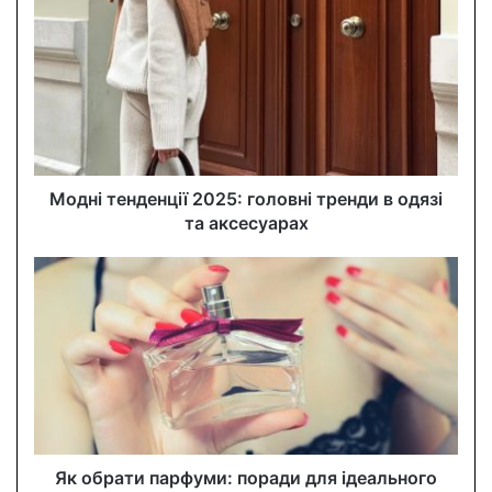
r
E
m
a
i
l
a
d
d
Модні тенденції 2025: головні тренди в одязі
r
та аксесуарах
e
s
s
Як обрати парфуми: поради для ідеального