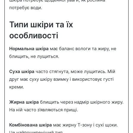
n
потребує води.
e
m
Типи шкіри та їх
a
i
особливості
l
Нормальна шкіра
має баланс вологи та жиру, не
блищить, не лущиться.
Суха шкіра
часто стягнута, може лущитись. Мій
друг має суху шкіру взимку і використовує густі
креми.
Жирна шкіра
блищить через надмір шкірного жиру.
На ній часто з’являються прищі.
Комбінована шкіра
має жирну Т-зону і сухі щоки.
Це найпоширеніший тип.