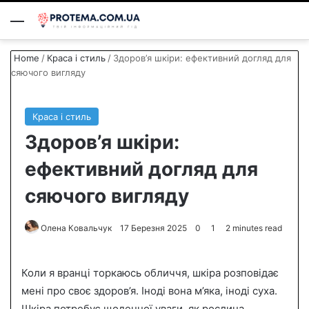
Menu
S
Home
/
Краса і стиль
/
Здоров’я шкіри: ефективний догляд для
сяючого вигляду
Краса і стиль
Здоров’я шкіри:
ефективний догляд для
сяючого вигляду
Олена Ковальчук
S
17 Березня 2025
0
1
2 minutes read
e
n
Коли я вранці торкаюсь обличчя, шкіра розповідає
d
мені про своє здоров’я. Іноді вона м’яка, іноді суха.
a
Шкіра потребує щоденної уваги, як рослина