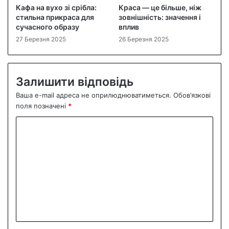
Кафа на вухо зі срібла:
Краса — це більше, ніж
стильна прикраса для
зовнішність: значення і
сучасного образу
вплив
27 Березня 2025
26 Березня 2025
Залишити відповідь
Ваша e-mail адреса не оприлюднюватиметься.
Обов’язкові
поля позначені
*
К
о
м
е
н
т
а