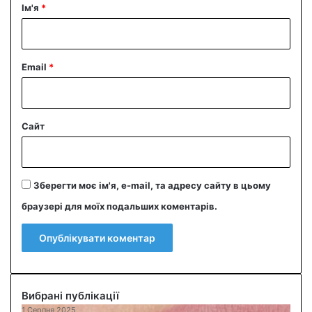
р
Ім'я
*
*
Email
*
Сайт
Зберегти моє ім'я, e-mail, та адресу сайту в цьому
браузері для моїх подальших коментарів.
Вибрані публікації
1 Серпня 2025
О