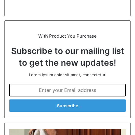
We
bsi
te
With Product You Purchase
Subscribe to our mailing list
to get the new updates!
Lorem ipsum dolor sit amet, consectetur.
E
n
t
e
r
y
o
u