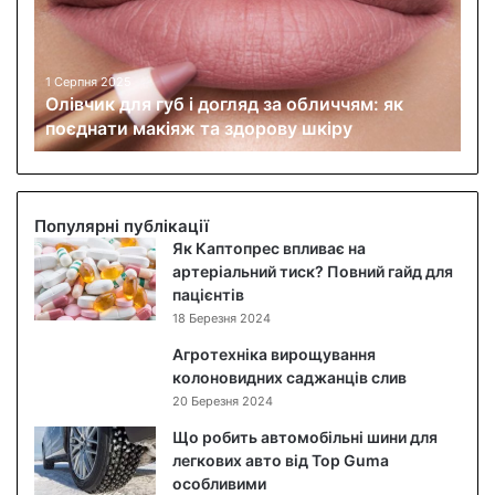
ч
и
к
д
1 Серпня 2025
Олівчик для губ і догляд за обличчям: як
л
поєднати макіяж та здорову шкіру
я
г
у
б
і
Популярні публікації
д
Як Каптопрес впливає на
о
артеріальний тиск? Повний гайд для
г
пацієнтів
л
18 Березня 2024
я
Агротехніка вирощування
д
колоновидних саджанців слив
з
20 Березня 2024
а
о
Що робить автомобільні шини для
б
легкових авто від Top Guma
л
особливими