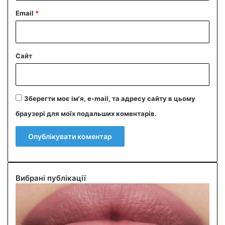
Email
*
Сайт
Зберегти моє ім'я, e-mail, та адресу сайту в цьому
браузері для моїх подальших коментарів.
Вибрані публікації
О
л
і
в