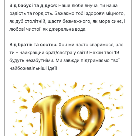
Від бабусі та дідуся:
Наше любе внуча, ти наша
радість та гордість. Бажаємо тобі здоров’я міцного,
як дуб столітній, щастя безмежного, як море синє, і
любові чистої, як джерельна вода.
Від братів та сестер:
Хоч ми часто сваримося, але
ти – найкращий брат/сестра у світі! Нехай твої 19
будуть незабутніми. Ми завжди підтримаємо твої
найбожевільніші ідеї!