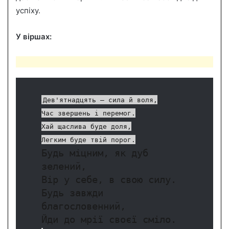
успіху.
У віршах:
Дев'ятнадцять – сила й воля,
Час звершень і перемог.
Хай щаслива буде доля,
Легким буде твій порог.
Будь міцним, як дуб
зелений,
Вір у себе, в свою силу.
Будь завжди
благословенний,
Йди до мрії своєї сміло.