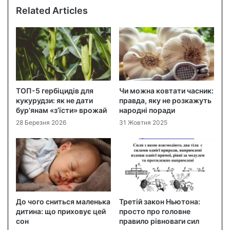
Related Articles
ТОП-5 гербіцидів для
Чи можна ковтати часник:
кукурудзи: як не дати
правда, яку не розкажуть
бур’янам «з’їсти» врожай
народні поради
28 Березня 2026
31 Жовтня 2025
До чого сниться маленька
Третій закон Ньютона:
дитина: що приховує цей
просто про головне
сон
правило рівноваги сил