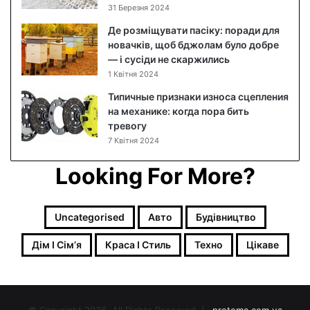
и
31 Березня 2024
ч
Де розміщувати пасіку: поради для
ч
новачків, щоб бджолам було добре
я
— і сусіди не скаржились
м
1 Квітня 2024
:
я
Типичные признаки износа сцепления
к
на механике: когда пора бить
п
тревогу
о
7 Квітня 2024
є
д
Looking For More?
н
а
т
Uncategorised
Авто
Будівництво
и
м
Дім І Сімʼя
Краса І Стиль
Техно
Цікаве
а
к
і
я
ж