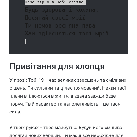
Наче зірка в небі світла.
Будь здорова і кохана,
Досягай своєї мрії.
Ти немов весняна пава –
Хай здійсняться твої мрії.
Привітання для хлопця
У прозі:
Тобі 19 – час великих звершень та сміливих
рішень. Ти сильний та цілеспрямований. Нехай твої
плани втілюються в життя, а удача завжди буде
поруч. Твій характер та наполегливість – це твоя
сила.
У твоїх руках – твоє майбутнє. Будуй його сміливо,
досягай нових вершин. Ти маєш все необхідне для