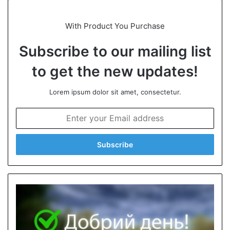
With Product You Purchase
Subscribe to our mailing list
to get the new updates!
Lorem ipsum dolor sit amet, consectetur.
E
n
t
e
r
y
o
u
r
E
m