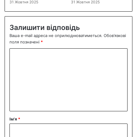
31 Жовтня 2025
31 Жовтня 2025
Залишити відповідь
Ваша e-mail адреса не оприлюднюватиметься.
Обов’язкові
поля позначені
*
К
о
м
е
н
т
а
р
Ім'я
*
*