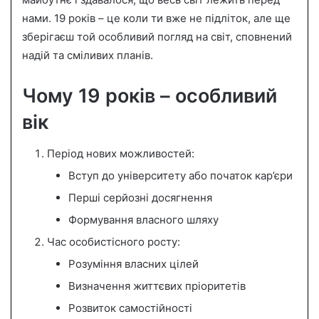
n
нами. 19 років – це коли ти вже не підліток, але ще
e
зберігаєш той особливий погляд на світ, сповнений
m
a
надій та сміливих планів.
i
l
Чому 19 років – особливий
вік
Період нових можливостей:
Вступ до університету або початок кар’єри
Перші серйозні досягнення
Формування власного шляху
Час особистісного росту:
Розуміння власних цілей
Визначення життєвих пріоритетів
Розвиток самостійності