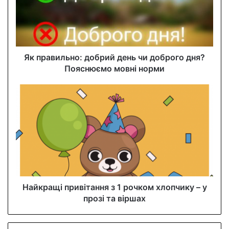
a
i
l
a
d
d
Як правильно: добрий день чи доброго дня?
r
Пояснюємо мовні норми
e
s
s
Найкращі привітання з 1 рочком хлопчику – у
прозі та віршах