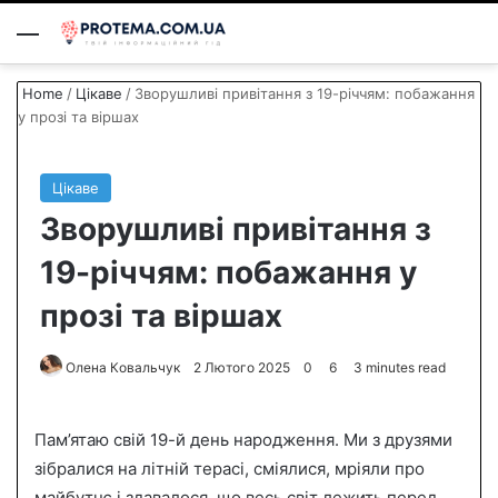
Menu
S
Home
/
Цікаве
/
Зворушливі привітання з 19-річчям: побажання
у прозі та віршах
Цікаве
Зворушливі привітання з
19-річчям: побажання у
прозі та віршах
Олена Ковальчук
S
2 Лютого 2025
0
6
3 minutes read
e
n
Пам’ятаю свій 19-й день народження. Ми з друзями
d
зібралися на літній терасі, сміялися, мріяли про
a
майбутнє і здавалося, що весь світ лежить перед