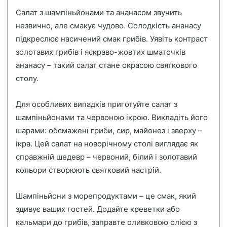
Салат з шампіньйонами та ананасом звучить
незвично, але смакує чудово. Солодкість ананасу
підкреслює насичений смак грибів. Уявіть контраст
золотавих грибів і яскраво-жовтих шматочків
ананасу – такий салат стане окрасою святкового
столу.
Для особливих випадків приготуйте салат з
шампіньйонами та червоною ікрою. Викладіть його
шарами: обсмажені гриби, сир, майонез і зверху –
ікра. Цей салат на новорічному столі виглядає як
справжній шедевр – червоний, білий і золотавий
кольори створюють святковий настрій.
Шампіньйони з морепродуктами – це смак, який
здивує ваших гостей. Додайте креветки або
кальмари до грибів, заправте оливковою олією з