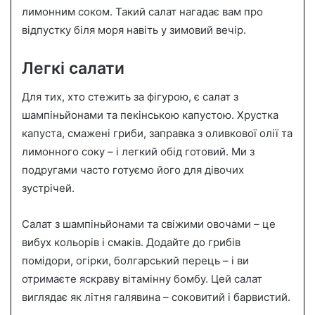
лимонним соком. Такий салат нагадає вам про
відпустку біля моря навіть у зимовий вечір.
Легкі салати
Для тих, хто стежить за фігурою, є салат з
шампіньйонами та пекінською капустою. Хрустка
капуста, смажені гриби, заправка з оливкової олії та
лимонного соку – і легкий обід готовий. Ми з
подругами часто готуємо його для дівочих
зустрічей.
Салат з шампіньйонами та свіжими овочами – це
вибух кольорів і смаків. Додайте до грибів
помідори, огірки, болгарський перець – і ви
отримаєте яскраву вітамінну бомбу. Цей салат
виглядає як літня галявина – соковитий і барвистий.