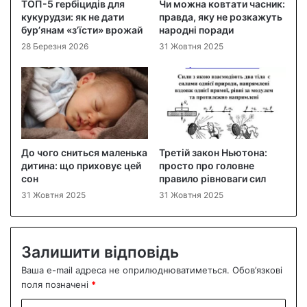
ТОП-5 гербіцидів для
Чи можна ковтати часник:
кукурудзи: як не дати
правда, яку не розкажуть
бур’янам «з’їсти» врожай
народні поради
28 Березня 2026
31 Жовтня 2025
До чого сниться маленька
Третій закон Ньютона:
дитина: що приховує цей
просто про головне
сон
правило рівноваги сил
31 Жовтня 2025
31 Жовтня 2025
Залишити відповідь
Ваша e-mail адреса не оприлюднюватиметься.
Обов’язкові
поля позначені
*