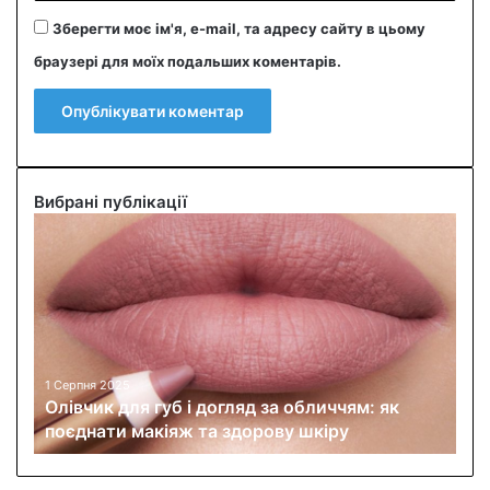
Зберегти моє ім'я, e-mail, та адресу сайту в цьому
браузері для моїх подальших коментарів.
Вибрані публікації
О
л
і
в
ч
и
к
д
1 Серпня 2025
Олівчик для губ і догляд за обличчям: як
л
поєднати макіяж та здорову шкіру
я
г
у