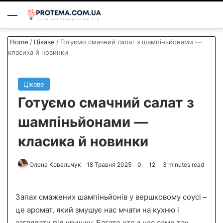
Menu
S
Home
/
Цікаве
/
Готуємо смачний салат з шампіньйонами —
класика й новинки
Цікаве
Готуємо смачний салат з
шампіньйонами —
класика й новинки
Олена Ковальчук
S
18 Травня 2025
0
12
3 minutes read
e
n
Запах смажених шампіньйонів у вершковому соусі –
d
це аромат, який змушує нас мчати на кухню і
a
заглядати під кришку. Багато хто з нас саме так