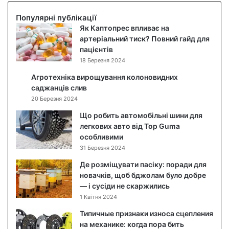
б
і
Популярні публікації
д
Як Каптопрес впливає на
о
артеріальний тиск? Повний гайд для
г
пацієнтів
л
18 Березня 2024
я
Агротехніка вирощування колоновидних
д
саджанців слив
з
20 Березня 2024
а
о
Що робить автомобільні шини для
б
легкових авто від Top Guma
л
особливими
и
31 Березня 2024
ч
Де розміщувати пасіку: поради для
ч
новачків, щоб бджолам було добре
я
— і сусіди не скаржились
м
1 Квітня 2024
:
я
Типичные признаки износа сцепления
к
на механике: когда пора бить