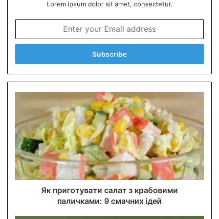
Lorem ipsum dolor sit amet, consectetur.
E
n
t
e
r
y
o
u
r
E
m
a
i
l
a
d
d
Як приготувати салат з крабовими
r
паличками: 9 смачних ідей
e