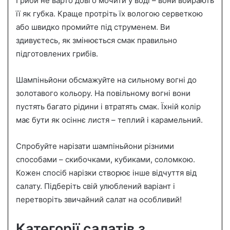
Гриби не варто довго мочити у воді – вони вбирають
її як губка. Краще протріть їх вологою серветкою
або швидко промийте під струменем. Ви
здивуєтесь, як змінюється смак правильно
підготовлених грибів.
Шампіньйони обсмажуйте на сильному вогні до
золотавого кольору. На повільному вогні вони
пустять багато рідини і втратять смак. Їхній колір
має бути як осіннє листя – теплий і карамельний.
Спробуйте нарізати шампіньйони різними
способами – скибочками, кубиками, соломкою.
Кожен спосіб нарізки створює інше відчуття від
салату. Підберіть свій улюблений варіант і
перетворіть звичайний салат на особливий!
Категорії салатів з