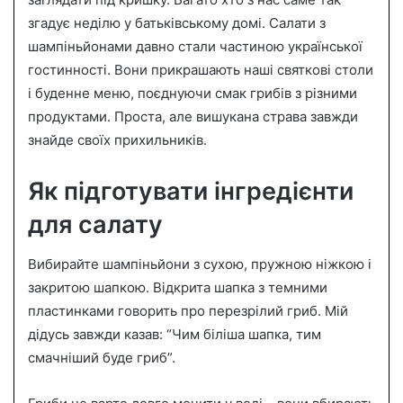
n
згадує неділю у батьківському домі. Салати з
e
шампіньйонами давно стали частиною української
m
a
гостинності. Вони прикрашають наші святкові столи
i
і буденне меню, поєднуючи смак грибів з різними
l
продуктами. Проста, але вишукана страва завжди
знайде своїх прихильників.
Як підготувати інгредієнти
для салату
Вибирайте шампіньйони з сухою, пружною ніжкою і
закритою шапкою. Відкрита шапка з темними
пластинками говорить про перезрілий гриб. Мій
дідусь завжди казав: “Чим біліша шапка, тим
смачніший буде гриб”.