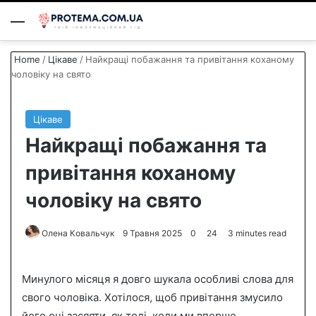
Menu
S
Home
/
Цікаве
/
Найкращі побажання та привітання коханому
чоловіку на свято
Цікаве
Найкращі побажання та
привітання коханому
чоловіку на свято
Олена Ковальчук
S
9 Травня 2025
0
24
3 minutes read
e
n
Минулого місяця я довго шукала особливі слова для
d
свого чоловіка. Хотілося, щоб привітання змусило
a
його очі засяяти, як тоді, коли ми вперше