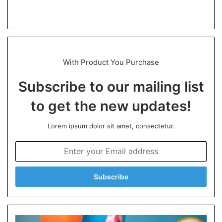
We
bsi
te
With Product You Purchase
Subscribe to our mailing list
to get the new updates!
Lorem ipsum dolor sit amet, consectetur.
E
n
t
e
r
y
o
u