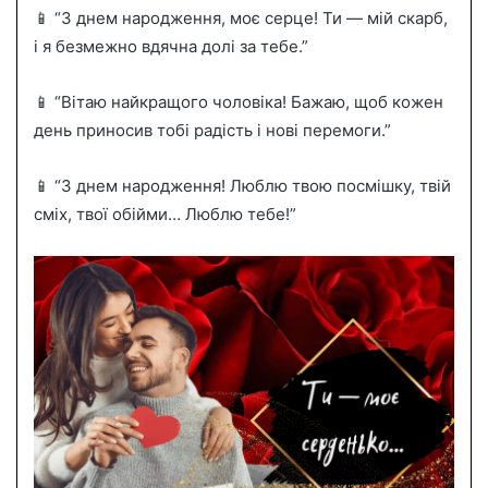
📱 “З днем народження, моє серце! Ти — мій скарб,
і я безмежно вдячна долі за тебе.”
📱 “Вітаю найкращого чоловіка! Бажаю, щоб кожен
день приносив тобі радість і нові перемоги.”
📱 “З днем народження! Люблю твою посмішку, твій
сміх, твої обійми… Люблю тебе!”