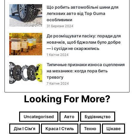
о
Що робить автомобільні шини для
б
легкових авто від Top Guma
л
особливими
и
31 Березня 2024
ч
Де розміщувати пасіку: поради для
ч
новачків, щоб бджолам було добре
я
— і сусіди не скаржились
м
1 Квітня 2024
:
я
Типичные признаки износа сцепления
к
на механике: когда пора бить
п
тревогу
о
7 Квітня 2024
є
д
Looking For More?
н
а
т
Uncategorised
Авто
Будівництво
и
м
Дім І Сімʼя
Краса І Стиль
Техно
Цікаве
а