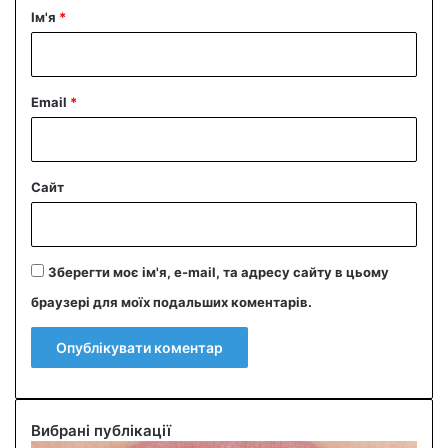
р
Ім'я
*
*
Email
*
Сайт
Зберегти моє ім'я, e-mail, та адресу сайту в цьому
браузері для моїх подальших коментарів.
Вибрані публікації