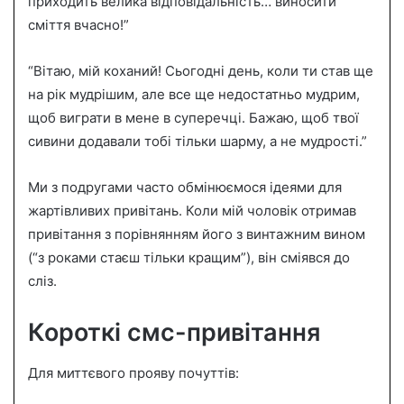
приходить велика відповідальність… виносити
сміття вчасно!”
“Вітаю, мій коханий! Сьогодні день, коли ти став ще
на рік мудрішим, але все ще недостатньо мудрим,
щоб виграти в мене в суперечці. Бажаю, щоб твої
сивини додавали тобі тільки шарму, а не мудрості.”
Ми з подругами часто обмінюємося ідеями для
жартівливих привітань. Коли мій чоловік отримав
привітання з порівнянням його з винтажним вином
(“з роками стаєш тільки кращим”), він сміявся до
сліз.
Короткі смс-привітання
Для миттєвого прояву почуттів: