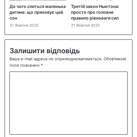
До чого сниться маленька
Третій закон Ньютона:
дитина: що приховує цей
просто про головне
сон
правило рівноваги сил
31 Жовтня 2025
31 Жовтня 2025
Залишити відповідь
Ваша e-mail адреса не оприлюднюватиметься.
Обов’язкові
поля позначені
*
К
о
м
е
н
т
а