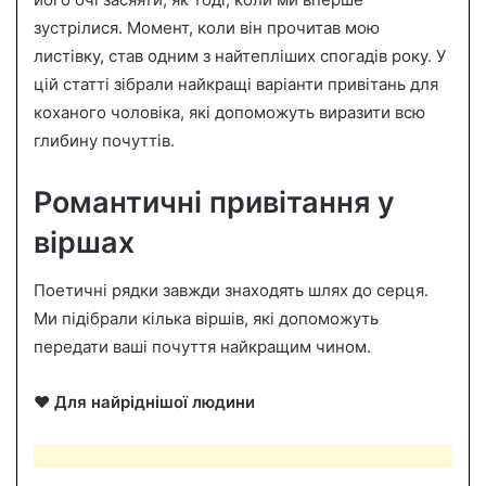
n
зустрілися. Момент, коли він прочитав мою
e
листівку, став одним з найтепліших спогадів року. У
m
a
цій статті зібрали найкращі варіанти привітань для
i
коханого чоловіка, які допоможуть виразити всю
l
глибину почуттів.
Романтичні привітання у
віршах
Поетичні рядки завжди знаходять шлях до серця.
Ми підібрали кілька віршів, які допоможуть
передати ваші почуття найкращим чином.
❤️
Для найріднішої людини