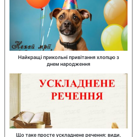
r
E
m
a
i
l
a
d
d
Найкращі прикольні привітання хлопцю з
r
днем народження
e
s
s
Що таке просте ускладнене речення: види,