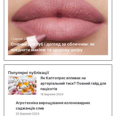
О
л
і
в
ч
и
к
д
1 Серпня 2025
Олівчик для губ і догляд за обличчям: як
л
поєднати макіяж та здорову шкіру
я
г
у
б
і
Популярні публікації
д
Як Каптопрес впливає на
о
артеріальний тиск? Повний гайд для
г
пацієнтів
л
18 Березня 2024
я
Агротехніка вирощування колоновидних
д
саджанців слив
з
20 Березня 2024
а