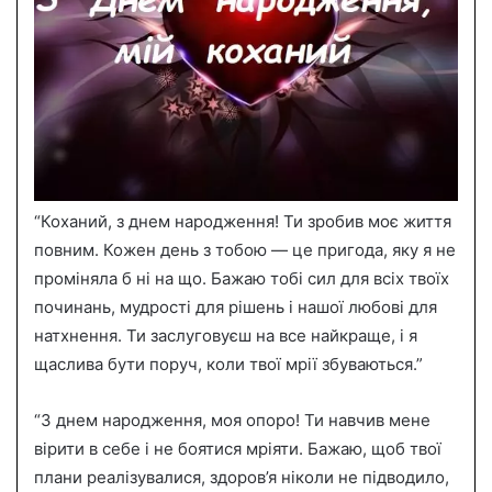
“Коханий, з днем народження! Ти зробив моє життя
повним. Кожен день з тобою — це пригода, яку я не
проміняла б ні на що. Бажаю тобі сил для всіх твоїх
починань, мудрості для рішень і нашої любові для
натхнення. Ти заслуговуєш на все найкраще, і я
щаслива бути поруч, коли твої мрії збуваються.”
“З днем народження, моя опоро! Ти навчив мене
вірити в себе і не боятися мріяти. Бажаю, щоб твої
плани реалізувалися, здоров’я ніколи не підводило,