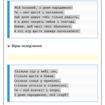
Мій коханий, з днем народження!

Ти — моє щастя і натхнення.

Хай доля дарує тобі тільки радість,

А в домі панують любов і злагода.

Бажаю, щоб мрії твої збувалися,

А очі від щастя завжди посміхалися!
💫
Вірш-освідчення
Скільки зір у небі сяє,

Стільки щастя я бажаю.

Скільки сонця у промінні,

Стільки успіхів в стремлінні.

Ти — мій всесвіт і опора,

З днем народження, мій скарб!