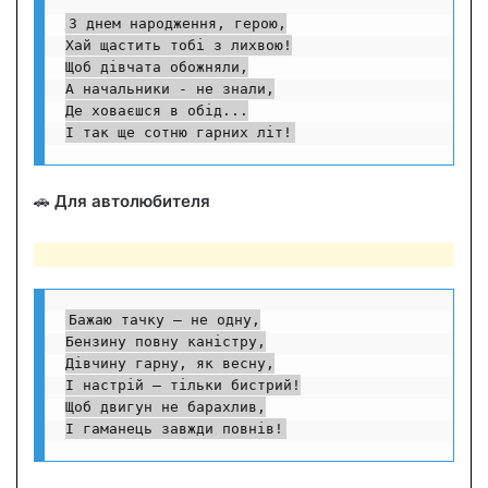
З днем народження, герою,

Хай щастить тобі з лихвою!

Щоб дівчата обожняли,

А начальники - не знали,

Де ховаєшся в обід...

І так ще сотню гарних літ!
🚗
Для автолюбителя
Бажаю тачку – не одну,

Бензину повну каністру,

Дівчину гарну, як весну,

І настрій – тільки бистрий!

Щоб двигун не барахлив,

І гаманець завжди повнів!