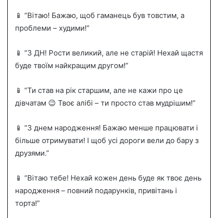
📱 “Вітаю! Бажаю, щоб гаманець був товстим, а
проблеми – худими!”
📱 “З ДН! Рости великий, але не старій! Нехай щастя
буде твоїм найкращим другом!”
📱 “Ти став на рік старшим, але не кажи про це
дівчатам 😉 Твоє алібі – ти просто став мудрішим!”
📱 “З днем народження! Бажаю менше працювати і
більше отримувати! І щоб усі дороги вели до бару з
друзями.”
📱 “Вітаю тебе! Нехай кожен день буде як твоє день
народження – повний подарунків, привітань і
торта!”