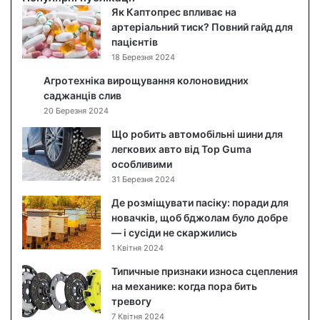
д
Як Каптопрес впливає на
о
артеріальний тиск? Повний гайд для
г
пацієнтів
л
18 Березня 2024
я
Агротехніка вирощування колоновидних
д
саджанців слив
з
20 Березня 2024
а
о
Що робить автомобільні шини для
б
легкових авто від Top Guma
л
особливими
и
31 Березня 2024
ч
Де розміщувати пасіку: поради для
ч
новачків, щоб бджолам було добре
я
— і сусіди не скаржились
м
1 Квітня 2024
:
я
Типичные признаки износа сцепления
к
на механике: когда пора бить
п
тревогу
о
7 Квітня 2024