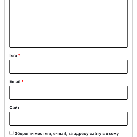
м
е
н
т
а
р
Ім'я
*
*
Email
*
Сайт
Зберегти моє ім'я, e-mail, та адресу сайту в цьому