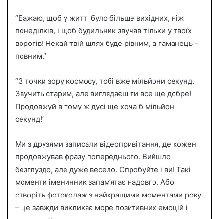
“Бажаю, щоб у житті було більше вихідних, ніж
понеділків, і щоб будильник звучав тільки у твоїх
ворогів! Нехай твій шлях буде рівним, а гаманець –
повним.”
“З точки зору космосу, тобі вже мільйони секунд.
Звучить старим, але виглядаєш ти все ще добре!
Продовжуй в тому ж дусі ще хоча б мільйон
секунд!”
Ми з друзями записали відеопривітання, де кожен
продовжував фразу попереднього. Вийшло
безглуздо, але дуже весело. Спробуйте і ви! Такі
моменти іменинник запам’ятає надовго. Або
створіть фотоколаж з найкращими моментами року
– це завжди викликає море позитивних емоцій і