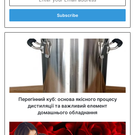
n
t
e
r
y
o
u
r
E
m
a
i
l
a
d
d
Перегінний куб: основа якісного процесу
r
дистиляції та важливий елемент
e
домашнього обладнання
s
s