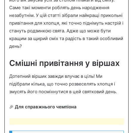
n
Саме такі моменти роблять день народження
e
незабутнім. У цій статті зібрали найкращі прикольні
m
a
привітання для хлопця, які точно піднімуть настрій і
i
стануть родзинкою свята. Адже що може бути
l
кращим за щирий сміх та радість в такий особливий
день?
Смішні привітання у віршах
Дотепний віршик завжди влучає в ціль! Ми
підібрали кілька, що точно розвеселять хлопця і
змусять його посміхнутися в цей святковий день.
🎉
Для справжнього чемпіона