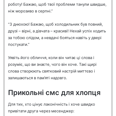
роботу! Бажаю, щоб твої проблеми танули швидше,
ніж морозиво в серпні.”
“З днюхою! Бажаю, щоб холодильник був повний,
друзі – вірні, а дівчата – красиві! Нехай успіх ходить
за тобою слідом, а невдачі бояться навіть у двері
постукати.”
Уявіть його обличчя, коли він читає ці слова і
розуміє, що ви знаєте, чого він хоче. Такі щирі
слова створюють святковий настрій миттєво і
залишаються в пам’яті надовго.
Прикольні смс для хлопця
Для тих, хто цінує лаконічність і хоче швидко
привітати друга через месенджер: