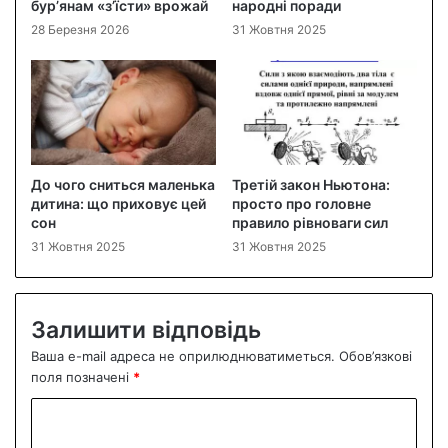
бур’янам «з’їсти» врожай
народні поради
28 Березня 2026
31 Жовтня 2025
До чого сниться маленька
Третій закон Ньютона:
дитина: що приховує цей
просто про головне
сон
правило рівноваги сил
31 Жовтня 2025
31 Жовтня 2025
Залишити відповідь
Ваша e-mail адреса не оприлюднюватиметься.
Обов’язкові
поля позначені
*
К
о