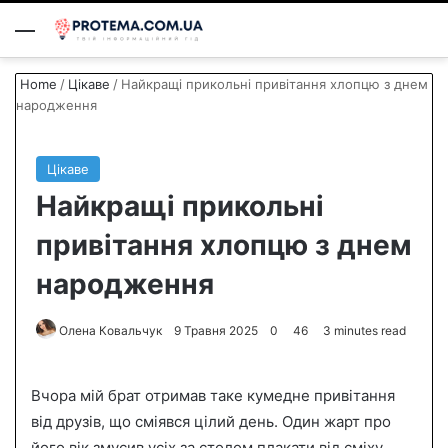
Menu
S
Home
/
Цікаве
/
Найкращі прикольні привітання хлопцю з днем
народження
Цікаве
Найкращі прикольні
привітання хлопцю з днем
народження
Олена Ковальчук
S
9 Травня 2025
0
46
3 minutes read
e
n
Вчора мій брат отримав таке кумедне привітання
d
від друзів, що сміявся цілий день. Один жарт про
a
його вік змусив усіх за столом плакати від сміху.